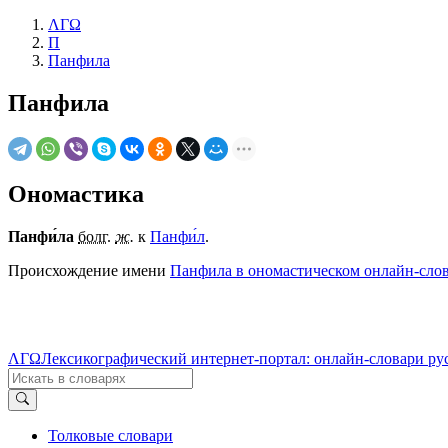
ΛΓΩ
П
Панфила
Панфила
Ономастика
Панфи́ла
болг.
ж.
к
Панфи́л
.
Происхождение имени
Панфила в ономастическом онлайн-сло
ΛΓΩ
Лексикографический интернет-портал: онлайн-словари ру
Толковые словари