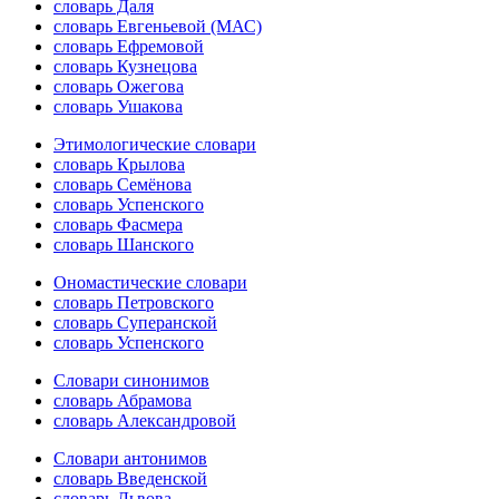
словарь Даля
словарь Евгеньевой (МАС)
словарь Ефремовой
словарь Кузнецова
словарь Ожегова
словарь Ушакова
Этимологические словари
словарь Крылова
словарь Семёнова
словарь Успенского
словарь Фасмера
словарь Шанского
Ономастические словари
словарь Петровского
словарь Суперанской
словарь Успенского
Словари синонимов
словарь Абрамова
словарь Александровой
Словари антонимов
словарь Введенской
словарь Львова