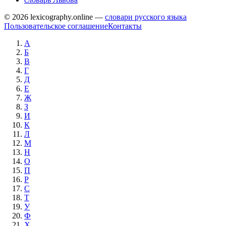
© 2026 lexicography.online —
словари русского языка
Пользовательское соглашение
Контакты
А
Б
В
Г
Д
Е
Ж
З
И
К
Л
М
Н
О
П
Р
С
Т
У
Ф
Х