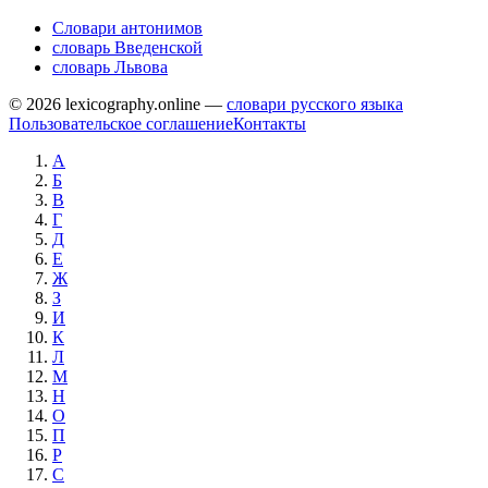
Словари антонимов
словарь Введенской
словарь Львова
© 2026 lexicography.online —
словари русского языка
Пользовательское соглашение
Контакты
А
Б
В
Г
Д
Е
Ж
З
И
К
Л
М
Н
О
П
Р
С