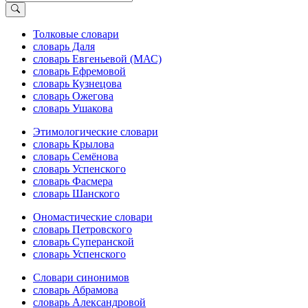
Толковые словари
словарь Даля
словарь Евгеньевой (МАС)
словарь Ефремовой
словарь Кузнецова
словарь Ожегова
словарь Ушакова
Этимологические словари
словарь Крылова
словарь Семёнова
словарь Успенского
словарь Фасмера
словарь Шанского
Ономастические словари
словарь Петровского
словарь Суперанской
словарь Успенского
Словари синонимов
словарь Абрамова
словарь Александровой