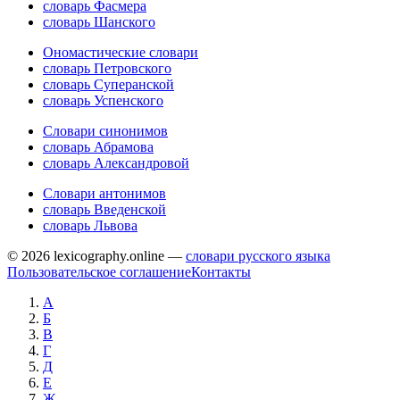
словарь Фасмера
словарь Шанского
Ономастические словари
словарь Петровского
словарь Суперанской
словарь Успенского
Словари синонимов
словарь Абрамова
словарь Александровой
Словари антонимов
словарь Введенской
словарь Львова
© 2026 lexicography.online —
словари русского языка
Пользовательское соглашение
Контакты
А
Б
В
Г
Д
Е
Ж