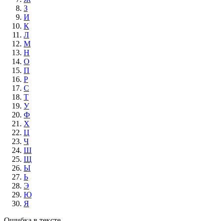
З
И
К
Л
М
Н
О
П
Р
С
Т
У
Ф
Х
Ц
Ч
Ш
Щ
Ы
Ь
Э
Ю
Я
Ошибка в тексте