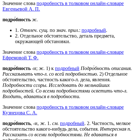
Значение слова
подробность в толковом онлайн-словаре
Евгеньевой А. П.
подро́бность
ж.
1.
Отвлеч.
сущ.
по
знач.
прил.
:
подробный
.
2. Отдельное обстоятельство, деталь предмета,
окружающей обстановки.
Значение слова
подробность в толковом онлайн-словаре
Ефремовой Т. Ф.
подро́бность
-и;
ж.
1) к
подробный
Подро́бность описания.
Рассказывать что-л. со всей подробностью.
2) Отдельное
обстоятельство, частность какого-л. дела, явления.
Подробности ссоры.
Исследовать до мельчайших
подробностей.
Со всеми подробностями осветить что-л.
Входить, вдаваться в подробности.
Значение слова
подробность в толковом онлайн-словаре
Кузнецова С. А.
подро́бность
, -и,
ж.
1.
см.
подробный
. 2. Частность, мелкое
обстоятельство какого-нибудь дела, события.
Интересная п.
Рассказать со всеми подробностями. Не вдаваться в