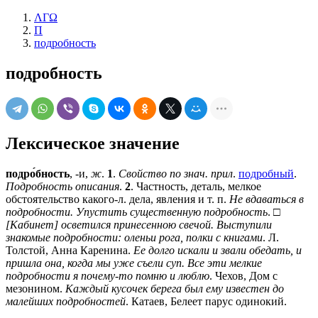
ΛΓΩ
П
подробность
подробность
Лексическое значение
подро́бность
, -и,
ж
.
1
.
Свойство по знач. прил
.
подробный
.
Подробность описания
.
2
. Частность, деталь, мелкое
обстоятельство какого-л. дела, явления и т. п.
Не вдаваться в
подробности. Упустить существенную подробность
. □
[Кабинет] осветился принесенною свечой. Выступили
знакомые подробности: оленьи рога, полки с книгами
. Л.
Толстой, Анна Каренина.
Ее долго искали и звали обедать, и
пришла она, когда мы уже съели суп. Все эти мелкие
подробности я почему-то помню и люблю
. Чехов, Дом с
мезонином.
Каждый кусочек берега был ему известен до
малейших подробностей
. Катаев, Белеет парус одинокий.