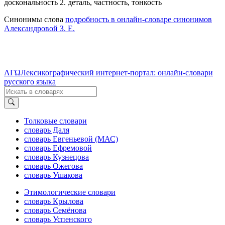
доскональность 2. деталь, частность, тонкость
Синонимы слова
подробность в онлайн-словаре синонимов
Александровой З. Е.
ΛΓΩ
Лексикографический интернет-портал: онлайн-словари
русского языка
Толковые словари
словарь Даля
словарь Евгеньевой (МАС)
словарь Ефремовой
словарь Кузнецова
словарь Ожегова
словарь Ушакова
Этимологические словари
словарь Крылова
словарь Семёнова
словарь Успенского