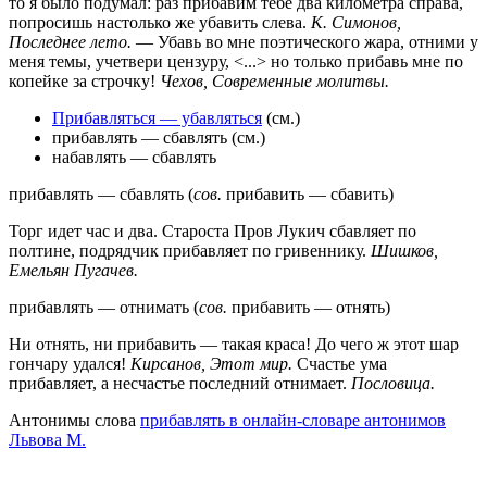
то я было подумал: раз прибавим тебе два километра справа,
попросишь настолько же убавить слева.
К. Симонов,
Последнее лето.
— Убавь во мне поэтического жара, отними у
меня темы, учетвери цензуру, <...> но только прибавь мне по
копейке за строчку!
Чехов, Современные молитвы.
Прибавляться — убавляться
(см.)
прибавлять — сбавлять (см.)
набавлять — сбавлять
прибавлять — сбавлять (
сов.
прибавить — сбавить)
Торг идет час и два. Староста Пров Лукич сбавляет по
полтине, подрядчик прибавляет по гривеннику.
Шишков,
Емельян Пугачев.
прибавлять — отнимать (
сов.
прибавить — отнять)
Ни отнять, ни прибавить — такая краса! До чего ж этот шар
гончару удался!
Кирсанов, Этот мир.
Счастье ума
прибавляет, а несчастье последний отнимает.
Пословица.
Антонимы слова
прибавлять в онлайн-словаре антонимов
Львова М.