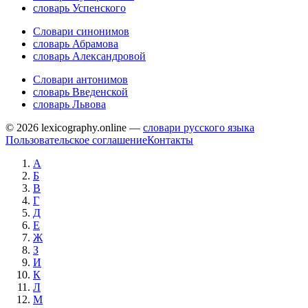
словарь Успенского
Словари синонимов
словарь Абрамова
словарь Александровой
Словари антонимов
словарь Введенской
словарь Львова
© 2026 lexicography.online —
словари русского языка
Пользовательское соглашение
Контакты
А
Б
В
Г
Д
Е
Ж
З
И
К
Л
М