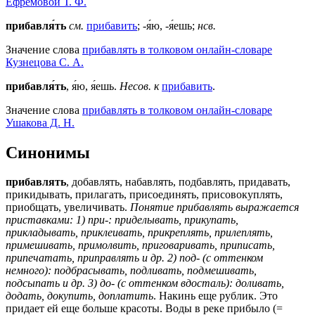
Ефремовой Т. Ф.
прибавля́ть
см.
прибавить
; -я́ю, -я́ешь;
нсв.
Значение слова
прибавлять в толковом онлайн-словаре
Кузнецова С. А.
прибавля́ть
, я́ю, я́ешь.
Несов. к
прибавить
.
Значение слова
прибавлять в толковом онлайн-словаре
Ушакова Д. Н.
Синонимы
прибавлять
, добавлять, набавлять, подбавлять, придавать,
прикидывать, прилагать, присоединять, присовокуплять,
приобщать, увеличивать.
Понятие
прибавлять
выражается
приставками: 1)
при-
: приделывать, прикупать,
прикладывать, приклеивать, прикреплять, прилеплять,
примешивать, примолвить, приговаривать, приписать,
припечатать, приправлять и др. 2)
под-
(с оттенком
немного
): подбрасывать, подливать, подмешивать,
подсыпать и др. 3)
до-
(с оттенком
вдосталь
): доливать,
додать, докупить, доплатить
. Накинь еще рублик. Это
придает ей еще больше красоты. Воды в реке прибыло (=