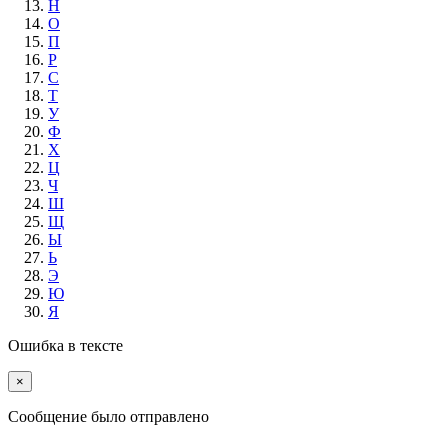
Н
О
П
Р
С
Т
У
Ф
Х
Ц
Ч
Ш
Щ
Ы
Ь
Э
Ю
Я
Ошибка в тексте
×
Cообщение было отправлено