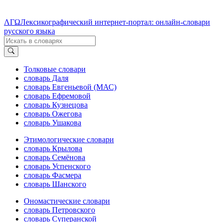
ΛΓΩ
Лексикографический интернет-портал: онлайн-словари
русского языка
Толковые словари
словарь Даля
словарь Евгеньевой (МАС)
словарь Ефремовой
словарь Кузнецова
словарь Ожегова
словарь Ушакова
Этимологические словари
словарь Крылова
словарь Семёнова
словарь Успенского
словарь Фасмера
словарь Шанского
Ономастические словари
словарь Петровского
словарь Суперанской