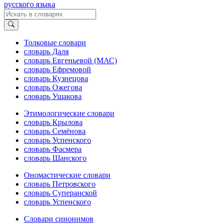
русского языка
Толковые словари
словарь Даля
словарь Евгеньевой (МАС)
словарь Ефремовой
словарь Кузнецова
словарь Ожегова
словарь Ушакова
Этимологические словари
словарь Крылова
словарь Семёнова
словарь Успенского
словарь Фасмера
словарь Шанского
Ономастические словари
словарь Петровского
словарь Суперанской
словарь Успенского
Словари синонимов