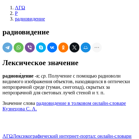
ΛΓΩ
Р
радиовидение
радиовидение
Лексическое значение
радиови́дение
-я;
ср.
Получение с помощью радиоволн
видимого изображения объектов, находящихся в оптически
непрозрачной среде (туман, снегопад), скрытых за
непрозрачной для световых лучей стеной и т. п.
Значение слова
радиовидение в толковом онлайн-словаре
Кузнецова С. А.
ΛΓΩ
Лексикографический интернет-портал: онлайн-словари