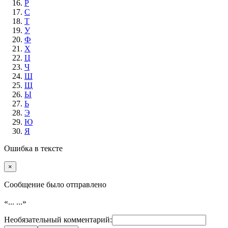
Р
С
Т
У
Ф
Х
Ц
Ч
Ш
Щ
Ы
Ь
Э
Ю
Я
Ошибка в тексте
×
Cообщение было отправлено
«...
...»
Необязательный комментарий: