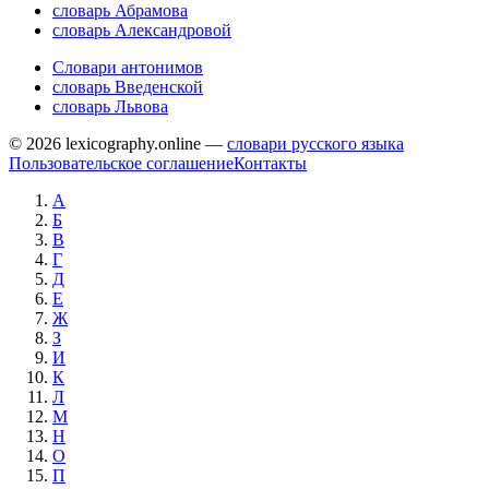
словарь Абрамова
словарь Александровой
Словари антонимов
словарь Введенской
словарь Львова
© 2026 lexicography.online —
словари русского языка
Пользовательское соглашение
Контакты
А
Б
В
Г
Д
Е
Ж
З
И
К
Л
М
Н
О
П