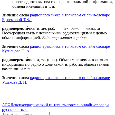
поочередного вызова их с целью взаимной информации,
обмена мнениями и т. п.
Значение слова
радиоперекличка в толковом онлайн-словаре
Ефремовой Т. Ф.
радиоперекли́чка
-и;
мн. род.
— -чек,
дат.
— -чкам;
ж.
Поочерёдная связь с несколькими радиостанциями с целью
обмена информацией.
Радиоперекли́чка городов.
Значение слова
радиоперекличка в толковом онлайн-словаре
Кузнецова С. А.
радиоперекли́чка
, и,
ж
. (нов.). Обмен мнениями, взаимная
информация по радио о ходе какой-н. работы, общественной
кампании и т. п.
Значение слова
радиоперекличка в толковом онлайн-словаре
Ушакова Д. Н.
ΛΓΩ
Лексикографический интернет-портал: онлайн-словари
русского языка