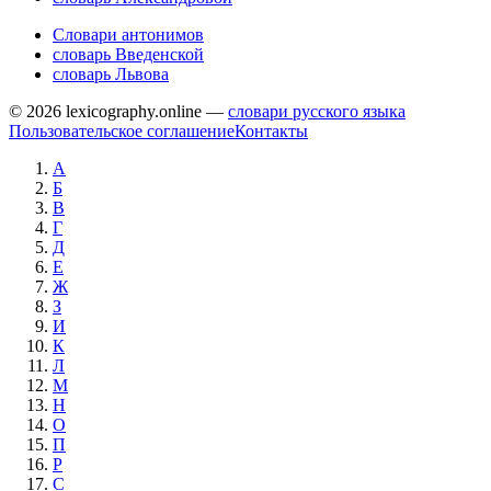
Словари антонимов
словарь Введенской
словарь Львова
© 2026 lexicography.online —
словари русского языка
Пользовательское соглашение
Контакты
А
Б
В
Г
Д
Е
Ж
З
И
К
Л
М
Н
О
П
Р
С