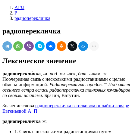
ΛΓΩ
Р
радиоперекличка
радиоперекличка
Лексическое значение
радиоперекли́чка
, -и.
род. мн
. -чек,
дат
. -чкам,
ж
.
Поочередная связь с несколькими радиостанциями с целью
обмена информацией.
Радиоперекличка городов
. □
Под свист
осеннего ветра велась радиоперекличка танковых командиров
со своими частями
. Брагин, Ватутин.
Значение слова
радиоперекличка в толковом онлайн-словаре
Евгеньевой А. П.
радиоперекли́чка
ж.
1. Связь с несколькими радиостанциями путем