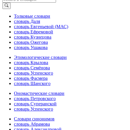
Толковые словари
словарь Даля
словарь Евгеньевой (МАС)
словарь Ефремовой
словарь Кузнецова
словарь Ожегова
словарь Ушакова
Этимологические словари
словарь Крылова
словарь Семёнова
словарь Успенского
словарь Фасмера
словарь Шанского
Ономастические словари
словарь Петровского
словарь Суперанской
словарь Успенского
Словари синонимов
словарь Абрамова
словарь Александровой