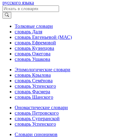
русского языка
Толковые словари
словарь Даля
словарь Евгеньевой (МАС)
словарь Ефремовой
словарь Кузнецова
словарь Ожегова
словарь Ушакова
Этимологические словари
словарь Крылова
словарь Семёнова
словарь Успенского
словарь Фасмера
словарь Шанского
Ономастические словари
словарь Петровского
словарь Суперанской
словарь Успенского
Словари синонимов