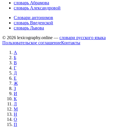
словарь Абрамова
словарь Александровой
Словари антонимов
словарь Введенской
словарь Львова
© 2026 lexicography.online —
словари русского языка
Пользовательское соглашение
Контакты
А
Б
В
Г
Д
Е
Ж
З
И
К
Л
М
Н
О
П