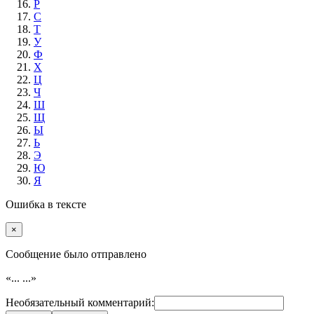
Р
С
Т
У
Ф
Х
Ц
Ч
Ш
Щ
Ы
Ь
Э
Ю
Я
Ошибка в тексте
×
Cообщение было отправлено
«...
...»
Необязательный комментарий: