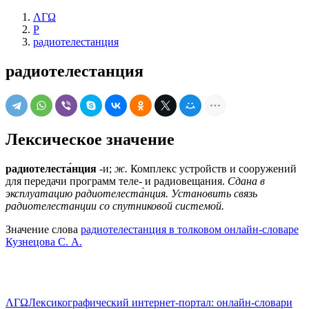
ΛΓΩ
Р
радиотелестанция
радиотелестанция
Лексическое значение
радиотелеста́нция
-и;
ж.
Комплекс устройств и сооружений
для передачи программ теле- и радиовещания.
Сдана в
эксплуатацию радиотелеста́нция.
Установить связь
радиотелестанции со спутниковой системой.
Значение слова
радиотелестанция в толковом онлайн-словаре
Кузнецова С. А.
ΛΓΩ
Лексикографический интернет-портал: онлайн-словари