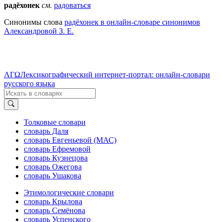
радёхонек
см.
радоваться
Синонимы слова
радёхонек в онлайн-словаре синонимов
Александровой З. Е.
ΛΓΩ
Лексикографический интернет-портал: онлайн-словари
русского языка
Толковые словари
словарь Даля
словарь Евгеньевой (МАС)
словарь Ефремовой
словарь Кузнецова
словарь Ожегова
словарь Ушакова
Этимологические словари
словарь Крылова
словарь Семёнова
словарь Успенского