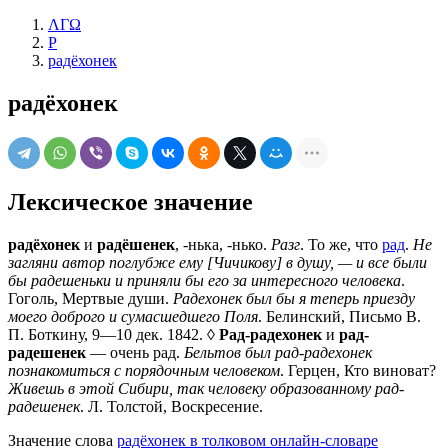
ΛΓΩ
Р
радёхонек
радёхонек
Лексическое значение
радёхонек
и
радёшенек
, -нька, -нько.
Разг
. То же, что
рад
.
Не
загляни автор поглубже ему [Чичикову] в душу, — и все были
бы радешеньки и приняли бы его за интересного человека
.
Гоголь, Мертвые души.
Радехонек был бы я теперь приезду
моего доброго и сумасшедшего Поля
. Белинский, Письмо В.
П. Боткину, 9—10 дек. 1842. ◊
Рад-радехонек
и
рад-
радешенек
— очень рад.
Бельтов был рад-радехонек
познакомиться с порядочным человеком
. Герцен, Кто виноват?
Живешь в этой Сибири, так человеку образованному рад-
радешенек
. Л. Толстой, Воскресение.
Значение слова
радёхонек в толковом онлайн-словаре