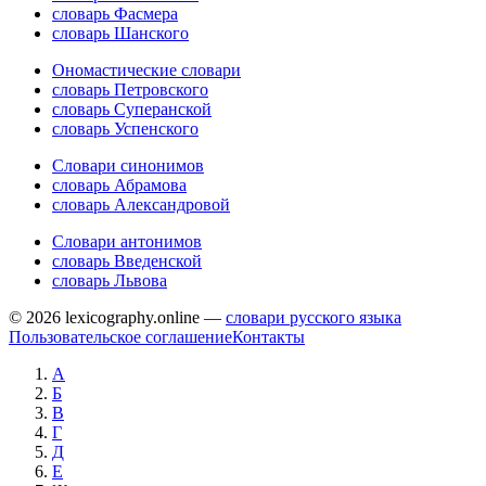
словарь Фасмера
словарь Шанского
Ономастические словари
словарь Петровского
словарь Суперанской
словарь Успенского
Словари синонимов
словарь Абрамова
словарь Александровой
Словари антонимов
словарь Введенской
словарь Львова
© 2026 lexicography.online —
словари русского языка
Пользовательское соглашение
Контакты
А
Б
В
Г
Д
Е