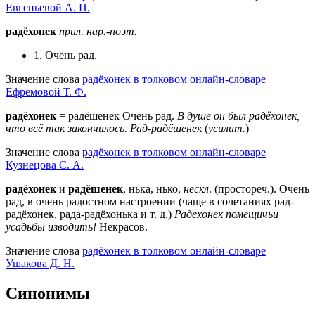
Евгеньевой А. П.
радёхонек
прил.
нар.-поэт.
1. Очень рад.
Значение слова
радёхонек в толковом онлайн-словаре
Ефремовой Т. Ф.
радёхонек
= радёшенек Очень рад.
В душе он был радёхонек,
что всё так закончилось.
Рад-радёшенек
(
усилит.
)
Значение слова
радёхонек в толковом онлайн-словаре
Кузнецова С. А.
радёхонек
и
радёшенек
, нька, нько,
нескл
. (простореч.). Очень
рад, в очень радостном настроении (чаще в сочетаниях рад-
радёхонек, рада-радёхонька и т. д.)
Радехонек помещичьи
усадьбы изводить!
Некрасов.
Значение слова
радёхонек в толковом онлайн-словаре
Ушакова Д. Н.
Синонимы