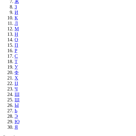
Ж
З
И
К
Л
М
Н
О
П
Р
С
Т
У
Ф
Х
Ц
Ч
Ш
Щ
Ы
Ь
Э
Ю
Я