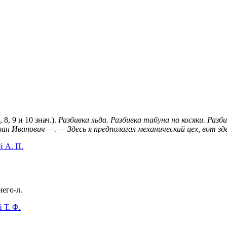
, 8, 9 и 10 знач.).
Разбивка льда. Разбивка табуна на косяки. Разби
ван Иванович —. — Здесь я предполагал механический цех, вот з
й А. П.
чего-л.
 Т. Ф.