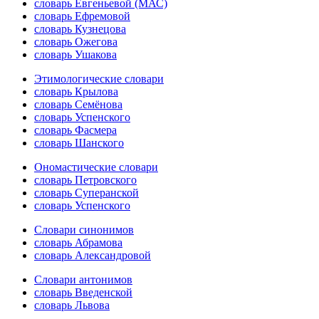
словарь Евгеньевой (МАС)
словарь Ефремовой
словарь Кузнецова
словарь Ожегова
словарь Ушакова
Этимологические словари
словарь Крылова
словарь Семёнова
словарь Успенского
словарь Фасмера
словарь Шанского
Ономастические словари
словарь Петровского
словарь Суперанской
словарь Успенского
Словари синонимов
словарь Абрамова
словарь Александровой
Словари антонимов
словарь Введенской
словарь Львова