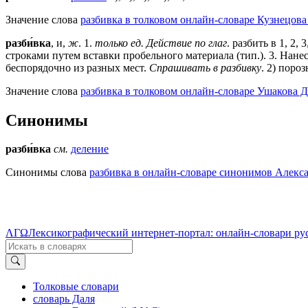
Значение слова
разбивка в толковом онлайн-словаре Кузнецова
разби́вка
, и,
ж
.
1
.
только ед. Действие по глаг
. разбить в 1, 2, 
строками путем вставки пробельного материала (тип.).
3
. Нанес
беспорядочно из разных мест.
Спрашивать в разбивку
. 2) пороз
Значение слова
разбивка в толковом онлайн-словаре Ушакова Д
Синонимы
разби́вка
см.
деление
Синонимы слова
разбивка в онлайн-словаре синонимов Алекса
ΛΓΩ
Лексикографический интернет-портал: онлайн-словари ру
Толковые словари
словарь Даля