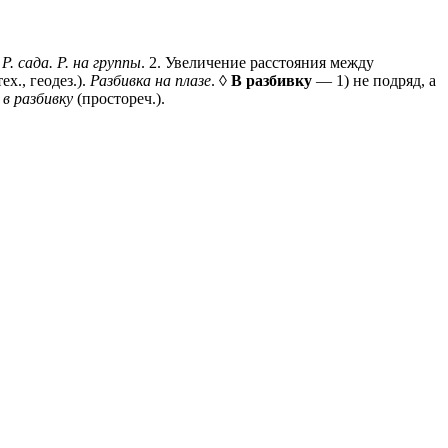
 Р. сада. Р. на группы
.
2
. Увеличение расстояния между
х., геодез.).
Разбивка на плазе
. ◊
В разбивку
— 1) не подряд, а
в разбивку
(простореч.).