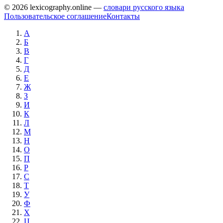
© 2026 lexicography.online —
словари русского языка
Пользовательское соглашение
Контакты
А
Б
В
Г
Д
Е
Ж
З
И
К
Л
М
Н
О
П
Р
С
Т
У
Ф
Х
Ц