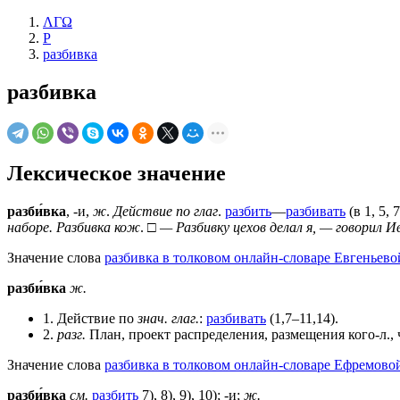
ΛΓΩ
Р
разбивка
разбивка
Лексическое значение
разби́вка
, -и,
ж
.
Действие по глаг
.
разбить
—
разбивать
(в 1, 5, 7
наборе. Разбивка кож
. □
— Разбивку цехов делал я, — говорил И
Значение слова
разбивка в толковом онлайн-словаре Евгеньево
разби́вка
ж.
1. Действие по
знач.
глаг.
:
разбивать
(1,7–11,14).
2.
разг.
План, проект распределения, размещения кого-л., 
Значение слова
разбивка в толковом онлайн-словаре Ефремовой
разби́вка
см.
разбить
7), 8), 9), 10); -и;
ж.