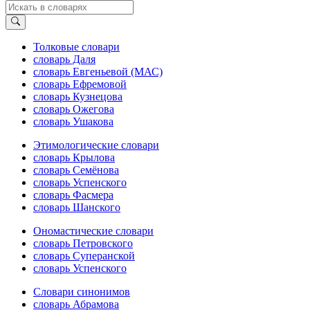
Толковые словари
словарь Даля
словарь Евгеньевой (МАС)
словарь Ефремовой
словарь Кузнецова
словарь Ожегова
словарь Ушакова
Этимологические словари
словарь Крылова
словарь Семёнова
словарь Успенского
словарь Фасмера
словарь Шанского
Ономастические словари
словарь Петровского
словарь Суперанской
словарь Успенского
Словари синонимов
словарь Абрамова