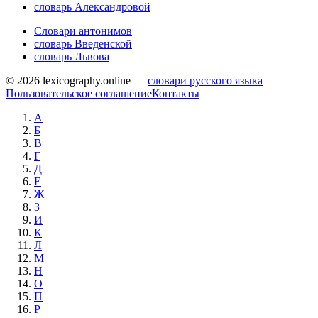
словарь Александровой
Словари антонимов
словарь Введенской
словарь Львова
© 2026 lexicography.online —
словари русского языка
Пользовательское соглашение
Контакты
А
Б
В
Г
Д
Е
Ж
З
И
К
Л
М
Н
О
П
Р