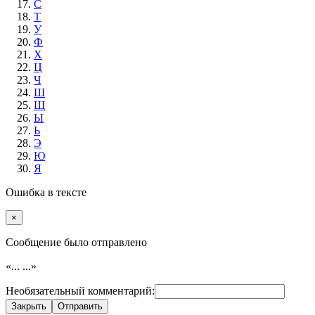
С
Т
У
Ф
Х
Ц
Ч
Ш
Щ
Ы
Ь
Э
Ю
Я
Ошибка в тексте
×
Cообщение было отправлено
«...
...»
Необязательный комментарий:
Закрыть
Отправить