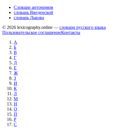
Словари антонимов
словарь Введенской
словарь Львова
© 2026 lexicography.online —
словари русского языка
Пользовательское соглашение
Контакты
А
Б
В
Г
Д
Е
Ж
З
И
К
Л
М
Н
О
П
Р
С