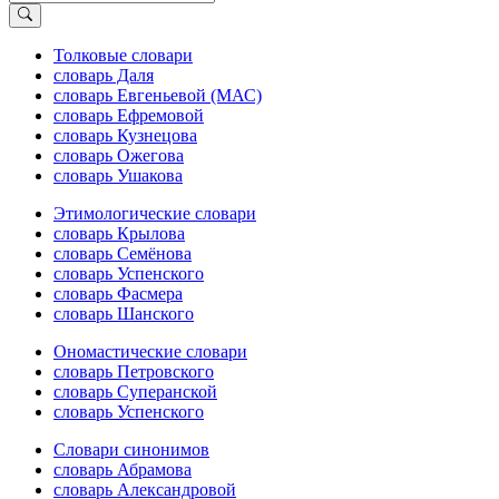
Толковые словари
словарь Даля
словарь Евгеньевой (МАС)
словарь Ефремовой
словарь Кузнецова
словарь Ожегова
словарь Ушакова
Этимологические словари
словарь Крылова
словарь Семёнова
словарь Успенского
словарь Фасмера
словарь Шанского
Ономастические словари
словарь Петровского
словарь Суперанской
словарь Успенского
Словари синонимов
словарь Абрамова
словарь Александровой