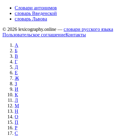
Словари антонимов
словарь Введенской
словарь Львова
© 2026 lexicography.online —
словари русского языка
Пользовательское соглашение
Контакты
А
Б
В
Г
Д
Е
Ж
З
И
К
Л
М
Н
О
П
Р
С