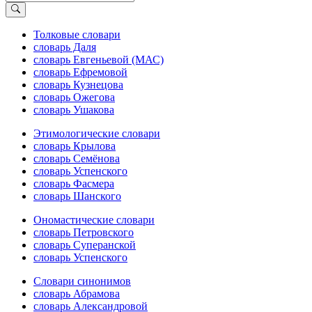
Толковые словари
словарь Даля
словарь Евгеньевой (МАС)
словарь Ефремовой
словарь Кузнецова
словарь Ожегова
словарь Ушакова
Этимологические словари
словарь Крылова
словарь Семёнова
словарь Успенского
словарь Фасмера
словарь Шанского
Ономастические словари
словарь Петровского
словарь Суперанской
словарь Успенского
Словари синонимов
словарь Абрамова
словарь Александровой