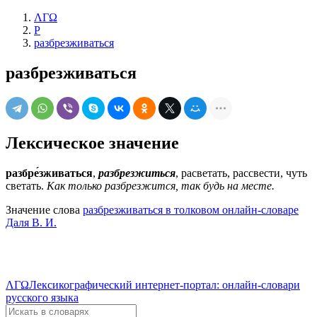
ΛΓΩ
Р
разбрезживаться
разбрезживаться
Лексическое значение
разбре́зживаться
,
разбрезжиться
, расветать, рассвести, чуть
светать.
Как только разбрезжится, так будь на месте.
Значение слова
разбрезживаться в толковом онлайн-словаре
Даля В. И.
ΛΓΩ
Лексикографический интернет-портал: онлайн-словари
русского языка