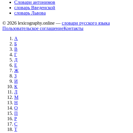
Словари антонимов
словарь Введенской
словарь Львова
© 2026 lexicography.online —
словари русского языка
Пользовательское соглашение
Контакты
А
Б
В
Г
Д
Е
Ж
З
И
К
Л
М
Н
О
П
Р
С
Т