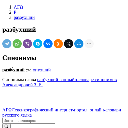
ΛΓΩ
Р
разбухший
разбухший
Синонимы
разбу́хший
см.
опухший
Синонимы слова
разбухший в онлайн-словаре синонимов
Александровой З. Е.
ΛΓΩ
Лексикографический интернет-портал: онлайн-словари
русского языка