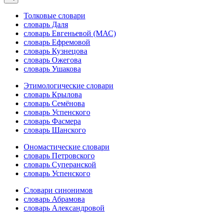
Толковые словари
словарь Даля
словарь Евгеньевой (МАС)
словарь Ефремовой
словарь Кузнецова
словарь Ожегова
словарь Ушакова
Этимологические словари
словарь Крылова
словарь Семёнова
словарь Успенского
словарь Фасмера
словарь Шанского
Ономастические словари
словарь Петровского
словарь Суперанской
словарь Успенского
Словари синонимов
словарь Абрамова
словарь Александровой