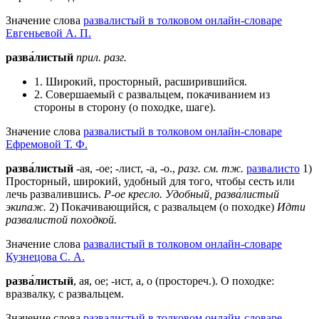
Значение слова
развалистый в толковом онлайн-словаре
Евгеньевой А. П.
разва́листый
прил.
разг.
1. Широкий, просторный, расширившийся.
2. Совершаемый с развальцем, покачиванием из
стороны в сторону (о походке, шаге).
Значение слова
развалистый в толковом онлайн-словаре
Ефремовой Т. Ф.
разва́листый
-ая, -ое; -лист, -а, -о.,
разг.
см. тж.
развалисто
1)
Просторный, широкий, удобный для того, чтобы сесть или
лечь развалившись.
Р-ое кресло.
Удобный, разва́листый
экипаж.
2) Покачивающийся, с развальцем (о походке)
Идти
развалистой походкой.
Значение слова
развалистый в толковом онлайн-словаре
Кузнецова С. А.
разва́листый
, ая, ое; -ист, а, о (простореч.). О походке:
вразвалку, с развальцем.
Значение слова
развалистый в толковом онлайн-словаре