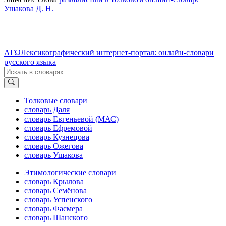
Ушакова Д. Н.
ΛΓΩ
Лексикографический интернет-портал: онлайн-словари
русского языка
Толковые словари
словарь Даля
словарь Евгеньевой (МАС)
словарь Ефремовой
словарь Кузнецова
словарь Ожегова
словарь Ушакова
Этимологические словари
словарь Крылова
словарь Семёнова
словарь Успенского
словарь Фасмера
словарь Шанского