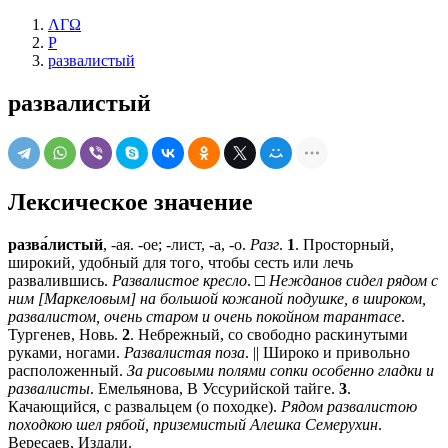
ΛΓΩ
Р
развалистый
развалистый
Лексическое значение
разва́листый
, -ая. -ое; -лист, -а, -о.
Разг
.
1
. Просторный,
широкий, удобный для того, чтобы сесть или лечь
развалившись.
Развалистое кресло
. □
Нежданов сидел рядом с
ним [Маркеловым] на большой кожаной подушке, в широком,
развалистом, очень старом и очень покойном тарантасе
.
Тургенев, Новь.
2
. Небрежный, со свободно раскинутыми
руками, ногами.
Развалистая поза
. || Широко и привольно
расположенный.
За рисовыми полями сопки особенно гладки и
развалисты
. Емельянова, В Уссурийской тайге.
3
.
Качающийся, с развальцем (о походке).
Рядом развалистою
походкою шел рябой, приземистый Алешка Семерухин
.
Вересаев, Издали.