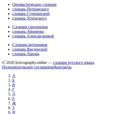
Ономастические словари
словарь Петровского
словарь Суперанской
словарь Успенского
Словари синонимов
словарь Абрамова
словарь Александровой
Словари антонимов
словарь Введенской
словарь Львова
© 2026 lexicography.online —
словари русского языка
Пользовательское соглашение
Контакты
А
Б
В
Г
Д
Е
Ж
З
И