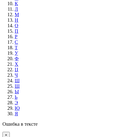
К
Л
М
Н
О
П
Р
С
Т
У
Ф
Х
Ц
Ч
Ш
Щ
Ы
Ь
Э
Ю
Я
Ошибка в тексте
×