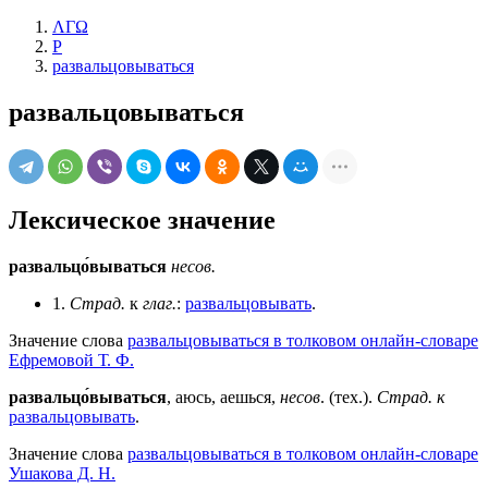
ΛΓΩ
Р
развальцовываться
развальцовываться
Лексическое значение
развальцо́вываться
несов.
1.
Страд.
к
глаг.
:
развальцовывать
.
Значение слова
развальцовываться в толковом онлайн-словаре
Ефремовой Т. Ф.
развальцо́вываться
, аюсь, аешься,
несов
. (тех.).
Страд. к
развальцовывать
.
Значение слова
развальцовываться в толковом онлайн-словаре
Ушакова Д. Н.