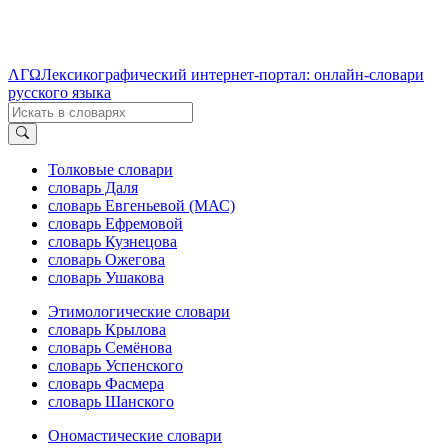
ΛΓΩ
Лексикографический интернет-портал: онлайн-словари
русского языка
Толковые словари
словарь Даля
словарь Евгеньевой (МАС)
словарь Ефремовой
словарь Кузнецова
словарь Ожегова
словарь Ушакова
Этимологические словари
словарь Крылова
словарь Семёнова
словарь Успенского
словарь Фасмера
словарь Шанского
Ономастические словари