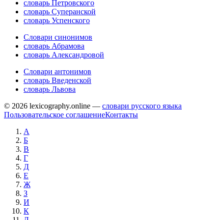
словарь Петровского
словарь Суперанской
словарь Успенского
Словари синонимов
словарь Абрамова
словарь Александровой
Словари антонимов
словарь Введенской
словарь Львова
© 2026 lexicography.online —
словари русского языка
Пользовательское соглашение
Контакты
А
Б
В
Г
Д
Е
Ж
З
И
К
Л