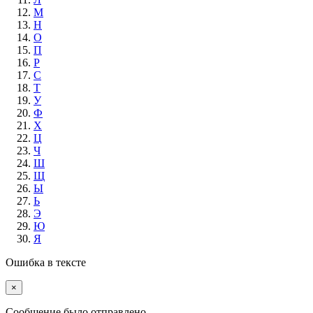
М
Н
О
П
Р
С
Т
У
Ф
Х
Ц
Ч
Ш
Щ
Ы
Ь
Э
Ю
Я
Ошибка в тексте
×
Cообщение было отправлено