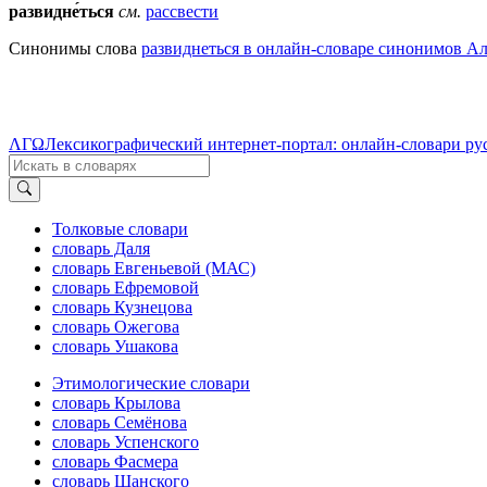
развидне́ться
см.
рассвести
Синонимы слова
развиднеться в онлайн-словаре синонимов Ал
ΛΓΩ
Лексикографический интернет-портал: онлайн-словари ру
Толковые словари
словарь Даля
словарь Евгеньевой (МАС)
словарь Ефремовой
словарь Кузнецова
словарь Ожегова
словарь Ушакова
Этимологические словари
словарь Крылова
словарь Семёнова
словарь Успенского
словарь Фасмера
словарь Шанского