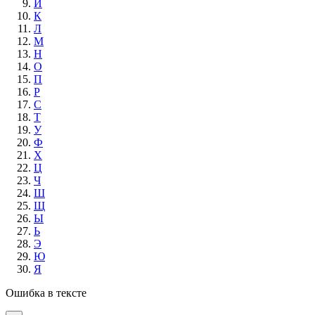
И
К
Л
М
Н
О
П
Р
С
Т
У
Ф
Х
Ц
Ч
Ш
Щ
Ы
Ь
Э
Ю
Я
Ошибка в тексте