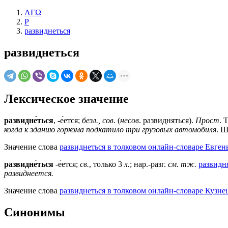
ΛΓΩ
Р
развиднеться
развиднеться
Лексическое значение
развидне́ться
, -е́ется;
безл., сов
. (
несов
. развидняться).
Прост
. 
когда к зданию горкома подкатило три грузовых автомобиля
. 
Значение слова
развиднеться в толковом онлайн-словаре Евген
развидне́ться
-е́ется;
св.
, только 3
л.
; нар.-разг.
см. тж.
развидн
развиднеется.
Значение слова
развиднеться в толковом онлайн-словаре Кузнец
Синонимы