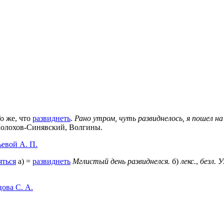
То же, что
развиднеть
.
Рано утром, чуть развиднелось, я пошел на
Шолохов-Синявский, Волгины.
ьевой А. П.
яться
а) =
развиднеть
Мглистый день развиднелся.
б)
лекс.
,
безл.
У
ова С. А.