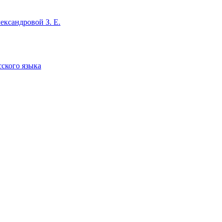
ександровой З. Е.
сского языка