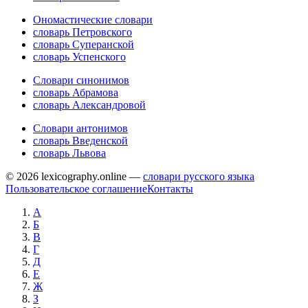
Ономастические словари
словарь Петровского
словарь Суперанской
словарь Успенского
Словари синонимов
словарь Абрамова
словарь Александровой
Словари антонимов
словарь Введенской
словарь Львова
© 2026 lexicography.online —
словари русского языка
Пользовательское соглашение
Контакты
А
Б
В
Г
Д
Е
Ж
З