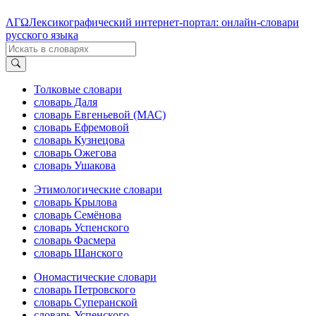
ΛΓΩ
Лексикографический интернет-портал: онлайн-словари
русского языка
Толковые словари
словарь Даля
словарь Евгеньевой (МАС)
словарь Ефремовой
словарь Кузнецова
словарь Ожегова
словарь Ушакова
Этимологические словари
словарь Крылова
словарь Семёнова
словарь Успенского
словарь Фасмера
словарь Шанского
Ономастические словари
словарь Петровского
словарь Суперанской
словарь Успенского