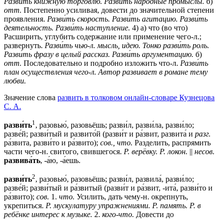
Разви́ть книжную торговлю.
Разви́ть народные промыслы.
б)
отт.
Постепенно усиливая, довести до значительной степени
проявления.
Разви́ть скорость.
Разви́ть агитацию.
Разви́ть
деятельность.
Разви́ть наступление.
4) а) что (во что)
Расширить, углубить содержание или применение чего-л.;
развернуть.
Разви́ть чью-л. мысль, идею.
Тонко разви́ть роль.
Разви́ть фразу в целый рассказ.
Разви́ть аргументацию.
б)
отт.
Последовательно и подробно изложить что-л.
Разви́ть
план осуществления чего-л.
Автор развивает в романе тему
любви.
Значение слова
развить в толковом онлайн-словаре Кузнецова
С. А.
1
разви́ть
, разовью́, разовьёшь; разви́л, разви́ла, разви́ло;
разве́й; разви́тый и развито́й (разви́т и ра́звит, развита́ и
разг.
ра́звита, разви́то и ра́звито);
сов., что.
Разделить, распрямить
части чего-н. свитого, свившегося.
Р. верёвку. Р. локон.
||
несов.
развива́ть
, -а́ю, -а́ешь.
2
разви́ть
, разовью́, разовьёшь; разви́л, развила́, разви́ло;
разве́й; разви́тый и ра́звитый (разви́т и ра́звит, -ита́, разви́то и
ра́звито);
сов.
1.
что.
Усилить, дать чему-н. окрепнуть,
укрепиться.
Р. мускулатуру упражнениями. Р. память. Р. в
ребёнке интерес к музыке.
2.
кого-что.
Довести до