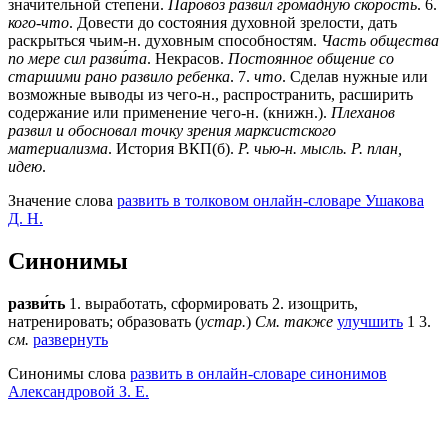
значительной степени.
Паровоз развил громадную скорость
.
6
.
кого-что
. Довести до состояния духовной зрелости, дать
раскрыться чьим-н. духовным способностям.
Часть общества
по мере сил разви́та
. Некрасов.
Постоянное общение со
старшими рано развило ребенка
.
7
.
что
. Сделав нужные или
возможные выводы из чего-н., распространить, расширить
содержание или применение чего-н. (книжн.).
Плеханов
развил и обосновал точку зрения марксистского
материализма
. История ВКП(б).
Р. чью-н. мысль. Р. план,
идею
.
Значение слова
развить в толковом онлайн-словаре Ушакова
Д. Н.
Синонимы
разви́ть
1. выработать, сформировать 2. изощрить,
натренировать; образовать (
устар.
)
См. также
улучшить
1 3.
см.
развернуть
Синонимы слова
развить в онлайн-словаре синонимов
Александровой З. Е.