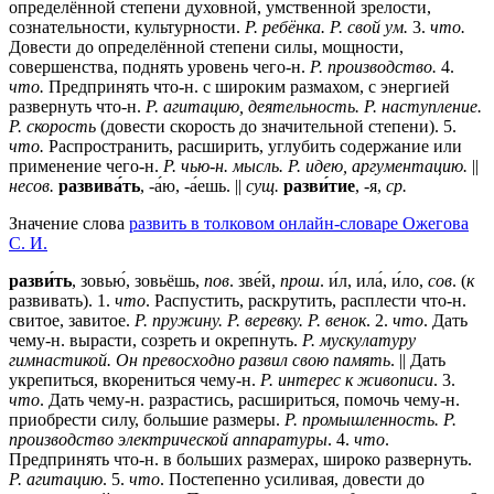
определённой степени духовной, умственной зрелости,
сознательности, культурности.
Р. ребёнка. Р. свой ум.
3.
что.
Довести до определённой степени силы, мощности,
совершенства, поднять уровень чего-н.
Р. производство.
4.
что.
Предпринять что-н. с широким размахом, с энергией
развернуть что-н.
Р. агитацию, деятельность. Р. наступление.
Р. скорость
(довести скорость до значительной степени). 5.
что.
Распространить, расширить, углубить содержание или
применение чего-н.
Р. чью-н. мысль. Р. идею, аргументацию.
||
несов.
развива́ть
, -а́ю, -а́ешь. ||
сущ.
разви́тие
, -я,
ср.
Значение слова
развить в толковом онлайн-словаре Ожегова
C. И.
разви́ть
, зовью́, зовьёшь,
пов
. зве́й,
прош
. и́л, ила́, и́ло,
сов
. (
к
развивать).
1
.
что
. Распустить, раскрутить, расплести что-н.
свитое, завитое.
Р. пружину. Р. веревку. Р. венок
.
2
.
что
. Дать
чему-н. вырасти, созреть и окрепнуть.
Р. мускулатуру
гимнастикой. Он превосходно развил свою память
. || Дать
укрепиться, вкорениться чему-н.
Р. интерес к живописи
.
3
.
что
. Дать чему-н. разрастись, расшириться, помочь чему-н.
приобрести силу, большие размеры.
Р. промышленность. Р.
производство электрической аппаратуры
.
4
.
что
.
Предпринять что-н. в больших размерах, широко развернуть.
Р. агитацию
.
5
.
что
. Постепенно усиливая, довести до