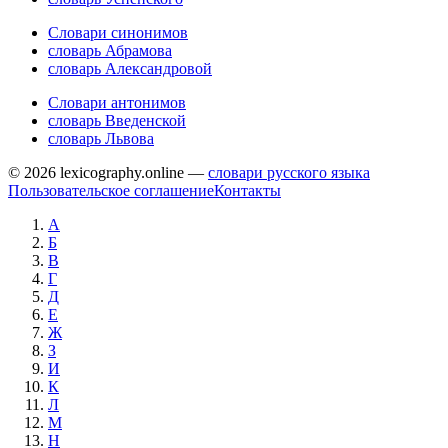
Словари синонимов
словарь Абрамова
словарь Александровой
Словари антонимов
словарь Введенской
словарь Львова
© 2026 lexicography.online —
словари русского языка
Пользовательское соглашение
Контакты
А
Б
В
Г
Д
Е
Ж
З
И
К
Л
М
Н