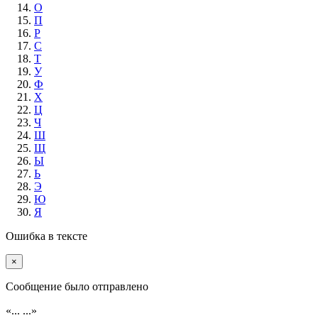
О
П
Р
С
Т
У
Ф
Х
Ц
Ч
Ш
Щ
Ы
Ь
Э
Ю
Я
Ошибка в тексте
×
Cообщение было отправлено
«...
...»