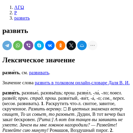
ΛΓΩ
Р
развить
развить
Лексическое значение
разви́ть
, см.
развивать
.
Значение слова
развить в толковом онлайн-словаре Даля В. И.
разви́ть
, разовью́, разовьёшь;
прош
. разви́л, -ла́, -ло;
повел
.
разве́й;
прич. страд. прош
. разви́тый, -ви́т, -а́, -о;
сов., перех
.
(
несов
. развивать).
1
. Раскрутить что-л. свитое, завитое,
скрученное.
Развить веревку
. □
В цветных знаменах ветер
свищет, То их совьет, то разовьет
. Дудин, В тот вечер был
закат бескровен.
[Рита:] А вот для танцев вы завивать не
умеете. Зачем вы мне локонов нагородили? — Развейте!
Развейте сию минуту!
Ромашов, Воздушный пирог.
2
.