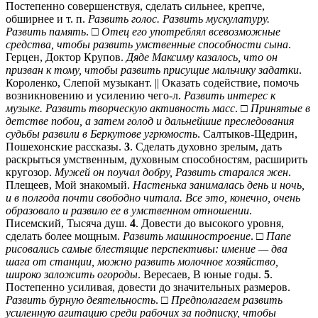
Постепенно совершенствуя, сделать сильнее, крепче,
обширнее и т. п.
Развить голос. Развить мускулатуру.
Развить память
. □
Отец его употреблял всевозможные
средства, чтобы развить умственные способности сына
.
Герцен, Доктор Крупов.
Дяде Максиму казалось, что он
призван к тому, чтобы развить присущие мальчику задатки
.
Короленко, Слепой музыкант. || Оказать содействие, помочь
возникновению и усилению чего-л.
Развить интерес к
музыке. Развить творческую активность масс
. □
Принятые в
детстве побои, а затем голод и дальнейшие преследования
судьбы развили в Беркутове угрюмость
. Салтыков-Щедрин,
Пошехонские рассказы.
3
. Сделать духовно зрелым, дать
раскрыться умственным, духовным способностям, расширить
кругозор.
Мужей он поучал добру, Развить старался жен
.
Плещеев, Мой знакомый.
Настенька занималась день и ночь,
и в полгода почти свободно читала. Все это, конечно, очень
образовало и развило ее в умственном отношении
.
Писемский, Тысяча душ.
4
. Довести до высокого уровня,
сделать более мощным.
Развить машиностроение
. □
Папе
рисовались самые блестящие перспективы: имение — два
шага от станции, можно развить молочное хозяйство,
широко заложить огороды
. Вересаев, В юные годы.
5
.
Постепенно усиливая, довести до значительных размеров.
Развить бурную деятельность
. □
Предполагаем развить
усиленную агитацию среди рабочих за подписку, чтобы