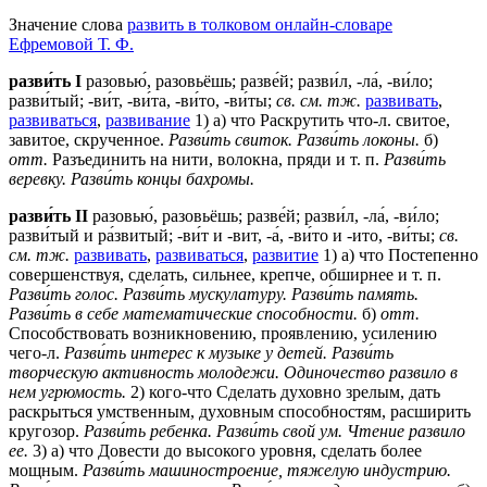
Значение слова
развить в толковом онлайн-словаре
Ефремовой Т. Ф.
разви́ть
I
разовью́, разовьёшь; разве́й; разви́л, -ла́, -ви́ло;
разви́тый; -ви́т, -ви́та, -ви́то, -ви́ты;
св.
см. тж.
развивать
,
развиваться
,
развивание
1) а) что Раскрутить что-л. свитое,
завитое, скрученное.
Разви́ть свиток.
Разви́ть локоны.
б)
отт.
Разъединить на нити, волокна, пряди и т. п.
Разви́ть
веревку.
Разви́ть концы бахромы.
разви́ть II
разовью́, разовьёшь; разве́й; разви́л, -ла́, -ви́ло;
разви́тый и ра́звитый; -ви́т и -вит, -а́, -ви́то и -ито, -ви́ты;
св.
см. тж.
развивать
,
развиваться
,
развитие
1) а) что Постепенно
совершенствуя, сделать, сильнее, крепче, обширнее и т. п.
Разви́ть голос.
Разви́ть мускулатуру.
Разви́ть память.
Разви́ть в себе математические способности.
б)
отт.
Способствовать возникновению, проявлению, усилению
чего-л.
Разви́ть интерес к музыке у детей.
Разви́ть
творческую активность молодежи.
Одиночество развило в
нем угрюмость.
2) кого-что Сделать духовно зрелым, дать
раскрыться умственным, духовным способностям, расширить
кругозор.
Разви́ть ребенка.
Разви́ть свой ум.
Чтение развило
ее.
3) а) что Довести до высокого уровня, сделать более
мощным.
Разви́ть машиностроение, тяжелую индустрию.