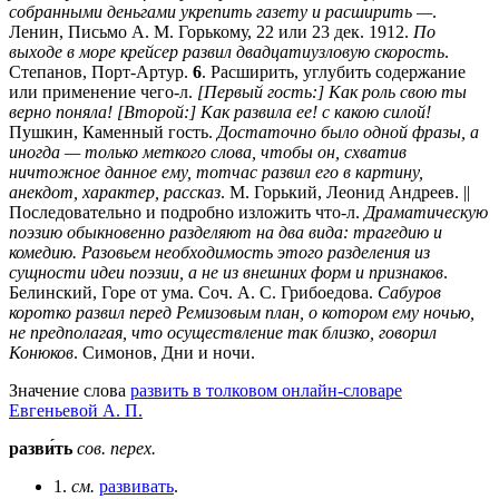
собранными деньгами укрепить газету и расширить —
.
Ленин, Письмо А. М. Горькому, 22 или 23 дек. 1912.
По
выходе в море крейсер развил двадцатиузловую скорость
.
Степанов, Порт-Артур.
6
. Расширить, углубить содержание
или применение чего-л.
[Первый гость:] Как роль свою ты
верно поняла! [Второй:] Как развила ее! с какою силой!
Пушкин, Каменный гость.
Достаточно было одной фразы, а
иногда — только меткого слова, чтобы он, схватив
ничтожное данное ему, тотчас развил его в картину,
анекдот, характер, рассказ
. М. Горький, Леонид Андреев. ||
Последовательно и подробно изложить что-л.
Драматическую
поэзию обыкновенно разделяют на два вида: трагедию и
комедию. Разовьем необходимость этого разделения из
сущности идеи поэзии, а не из внешних форм и признаков
.
Белинский, Горе от ума. Соч. А. С. Грибоедова.
Сабуров
коротко развил перед Ремизовым план, о котором ему ночью,
не предполагая, что осуществление так близко, говорил
Конюков
. Симонов, Дни и ночи.
Значение слова
развить в толковом онлайн-словаре
Евгеньевой А. П.
разви́ть
сов.
перех.
1.
см.
развивать
.