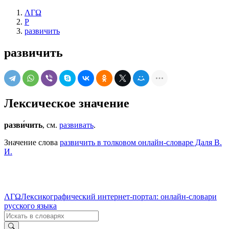
ΛΓΩ
Р
развичить
развичить
Лексическое значение
разви́чить
, см.
развивать
.
Значение слова
развичить в толковом онлайн-словаре Даля В.
И.
ΛΓΩ
Лексикографический интернет-портал: онлайн-словари
русского языка