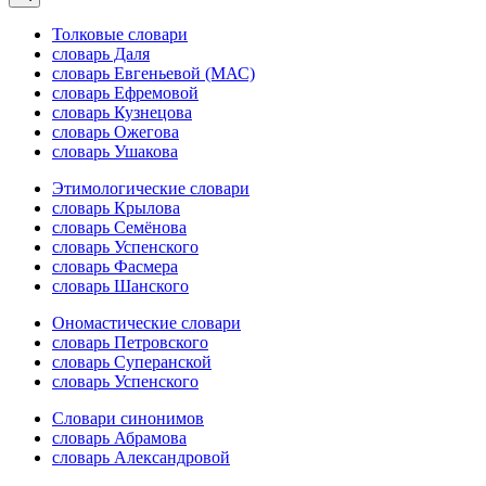
Толковые словари
словарь Даля
словарь Евгеньевой (МАС)
словарь Ефремовой
словарь Кузнецова
словарь Ожегова
словарь Ушакова
Этимологические словари
словарь Крылова
словарь Семёнова
словарь Успенского
словарь Фасмера
словарь Шанского
Ономастические словари
словарь Петровского
словарь Суперанской
словарь Успенского
Словари синонимов
словарь Абрамова
словарь Александровой