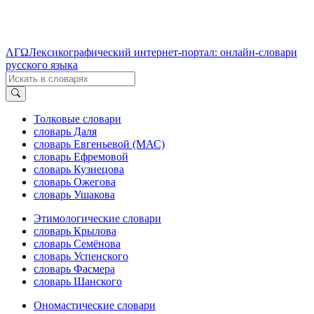
ΛΓΩ
Лексикографический интернет-портал: онлайн-словари
русского языка
Толковые словари
словарь Даля
словарь Евгеньевой (МАС)
словарь Ефремовой
словарь Кузнецова
словарь Ожегова
словарь Ушакова
Этимологические словари
словарь Крылова
словарь Семёнова
словарь Успенского
словарь Фасмера
словарь Шанского
Ономастические словари