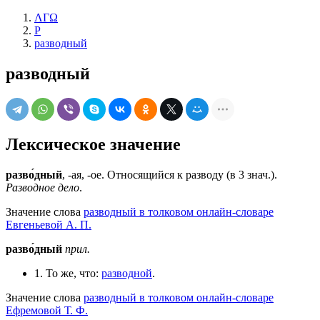
ΛΓΩ
Р
разводный
разводный
Лексическое значение
разво́дный
, -ая, -ое. Относящийся к разводу (в 3 знач.).
Разводное дело
.
Значение слова
разводный в толковом онлайн-словаре
Евгеньевой А. П.
разво́дный
прил.
1. То же, что:
разводной
.
Значение слова
разводный в толковом онлайн-словаре
Ефремовой Т. Ф.