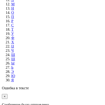
М
Н
О
П
Р
С
Т
У
Ф
Х
Ц
Ч
Ш
Щ
Ы
Ь
Э
Ю
Я
Ошибка в тексте
×
Cообщение было отправлено