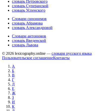
словарь Петровского
словарь Суперанской
словарь Успенского
Словари синонимов
словарь Абрамова
словарь Александровой
Словари антонимов
словарь Введенской
словарь Львова
© 2026 lexicography.online —
словари русского языка
Пользовательское соглашение
Контакты
А
Б
В
Г
Д
Е
Ж
З
И
К
Л