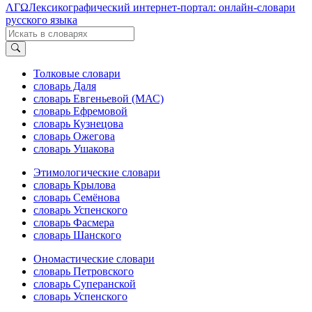
ΛΓΩ
Лексикографический интернет-портал: онлайн-словари
русского языка
Толковые словари
словарь Даля
словарь Евгеньевой (МАС)
словарь Ефремовой
словарь Кузнецова
словарь Ожегова
словарь Ушакова
Этимологические словари
словарь Крылова
словарь Семёнова
словарь Успенского
словарь Фасмера
словарь Шанского
Ономастические словари
словарь Петровского
словарь Суперанской
словарь Успенского