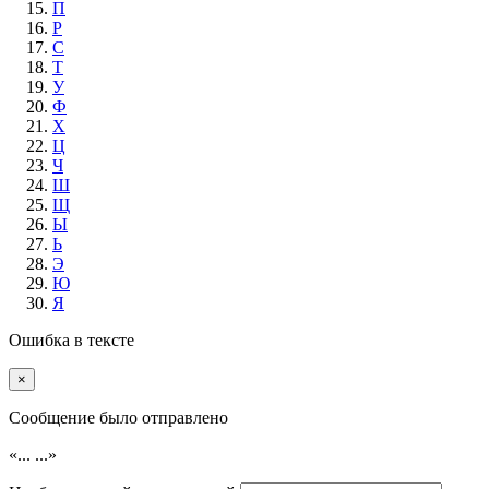
П
Р
С
Т
У
Ф
Х
Ц
Ч
Ш
Щ
Ы
Ь
Э
Ю
Я
Ошибка в тексте
×
Cообщение было отправлено
«...
...»