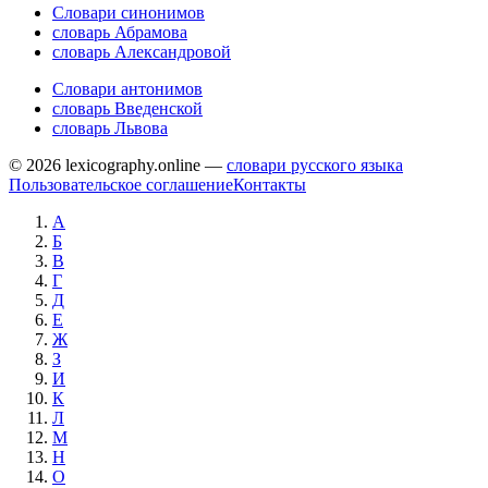
Словари синонимов
словарь Абрамова
словарь Александровой
Словари антонимов
словарь Введенской
словарь Львова
© 2026 lexicography.online —
словари русского языка
Пользовательское соглашение
Контакты
А
Б
В
Г
Д
Е
Ж
З
И
К
Л
М
Н
О