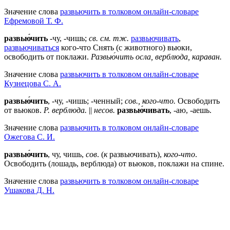
Значение слова
развьючить в толковом онлайн-словаре
Ефремовой Т. Ф.
развью́чить
-чу, -чишь;
св.
см. тж.
развьючивать
,
развьючиваться
кого-что Снять (с животного) вьюки,
освободить от поклажи.
Развью́чить осла, верблюда, караван.
Значение слова
развьючить в толковом онлайн-словаре
Кузнецова С. А.
развью́чить
, -чу, -чишь; -ченный;
сов., кого-что.
Освободить
от вьюков.
Р. верблюда.
||
несов.
развью́чивать
, -аю, -аешь.
Значение слова
развьючить в толковом онлайн-словаре
Ожегова C. И.
развью́чить
, чу, чишь,
сов
. (
к
развьючивать),
кого-что
.
Освободить (лошадь, верблюда) от вьюков, поклажи на спине.
Значение слова
развьючить в толковом онлайн-словаре
Ушакова Д. Н.