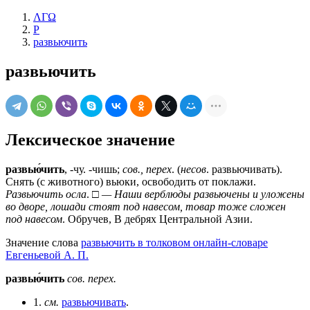
ΛΓΩ
Р
развьючить
развьючить
Лексическое значение
развью́чить
, -чу. -чишь;
сов., перех
. (
несов
. развьючивать).
Снять (с животного) вьюки, освободить от поклажи.
Развьючить осла
. □
— Наши верблюды развьючены и уложены
во дворе, лошади стоят под навесом, товар тоже сложен
под навесом
. Обручев, В дебрях Центральной Азии.
Значение слова
развьючить в толковом онлайн-словаре
Евгеньевой А. П.
развью́чить
сов.
перех.
1.
см.
развьючивать
.