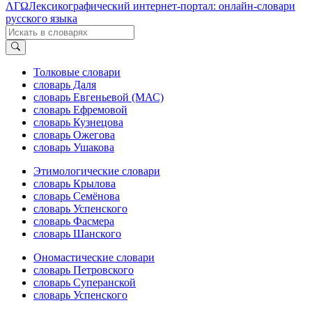
ΛΓΩ
Лексикографический интернет-портал: онлайн-словари
русского языка
Толковые словари
словарь Даля
словарь Евгеньевой (МАС)
словарь Ефремовой
словарь Кузнецова
словарь Ожегова
словарь Ушакова
Этимологические словари
словарь Крылова
словарь Семёнова
словарь Успенского
словарь Фасмера
словарь Шанского
Ономастические словари
словарь Петровского
словарь Суперанской
словарь Успенского