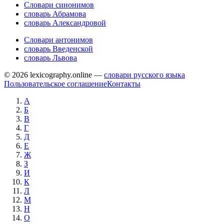
Словари синонимов
словарь Абрамова
словарь Александровой
Словари антонимов
словарь Введенской
словарь Львова
© 2026 lexicography.online —
словари русского языка
Пользовательское соглашение
Контакты
А
Б
В
Г
Д
Е
Ж
З
И
К
Л
М
Н
О