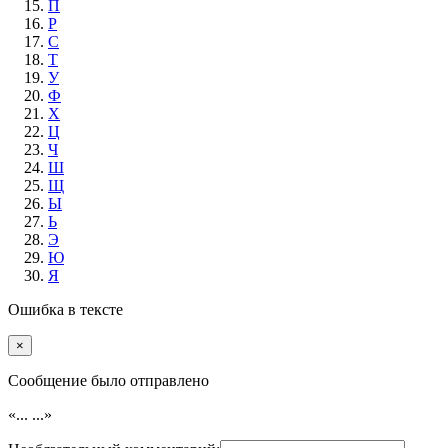
П
Р
С
Т
У
Ф
Х
Ц
Ч
Ш
Щ
Ы
Ь
Э
Ю
Я
Ошибка в тексте
×
Cообщение было отправлено
«...
...»