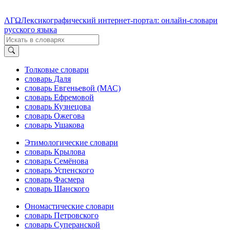
ΛΓΩ
Лексикографический интернет-портал: онлайн-словари
русского языка
Толковые словари
словарь Даля
словарь Евгеньевой (МАС)
словарь Ефремовой
словарь Кузнецова
словарь Ожегова
словарь Ушакова
Этимологические словари
словарь Крылова
словарь Семёнова
словарь Успенского
словарь Фасмера
словарь Шанского
Ономастические словари
словарь Петровского
словарь Суперанской