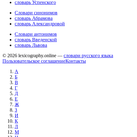
словарь Успенского
Словари синонимов
словарь Абрамова
словарь Александровой
Словари антонимов
словарь Введенской
словарь Львова
© 2026 lexicography.online —
словари русского языка
Пользовательское соглашение
Контакты
А
Б
В
Г
Д
Е
Ж
З
И
К
Л
М