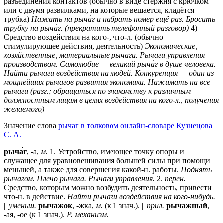
разъединения контактов (обычно в виде стержня с крючком
или с двумя развилками, на которые вешается, кладётся
трубка)
Нажать на рыча́г и набрать номер ещё раз.
Бросить
трубку на рыча́г. (прекратить телефонный разговор)
4)
Средство воздействия на кого-, что-л. (обычно
стимулирующее действия, деятельность)
Экономические,
хозяйственные, материальные рычаги.
Рычаги управления
производством.
Самолюбие — великий рыча́г в душе человека.
Найти рычаги воздействия на людей.
Конкуренция — один из
мощнейших рычагов развития экономики.
Нажимать на все
рычаги (разг.; обращаться по знакомству к различным
должностным лицам в целях воздействия на кого-л., получения
желаемого)
Значение слова
рычаг в толковом онлайн-словаре Кузнецова
С. А.
рыча́г
, -а,
м.
1. Устройство, имеющее точку опоры и
служащее для уравновешивания большей силы при помощи
меньшей, а также для совершения какой-н. работы.
Поднять
рычагом. Плечо рычага. Рычаги управления.
2.
перен.
Средство, которым можно возбудить деятельность, привести
что-н. в действие.
Найти рычаги воздействия на кого-нибудь.
||
уменьш.
рычажок
, -жка,
м.
(к 1 знач.). ||
прил.
рычажный
,
-ая, -ое (к 1 знач.).
Р. механизм.