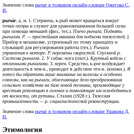
Значение слова
рычаг в толковом онлайн-словаре Ожегова C.
И.
рыча́г
, а́,
м
.
1
. Стержень, к-рый может вращаться вокруг
точки опоры и служит для уравновешивания большей силы
при помощи меньшей (физ., тех.).
Плечо рычага. Поднять
рычагом. Р. — простейшая машина для подъема тяжестей
. ||
Прибор в механизме, устроенный по этому принципу и
служащий для регулирования работы (тех.).
Рычаги
управления в моторе. Р. перемены скоростей. Спускной р.
Система рычагов
.
2
. У собак: нога (охот.).
Крупный кобель с
отличными рычагами
.
3
.
перен
. Средство, к-рое возбуждает
деятельность в чем-н., приводит в действие что-н. (книжн.).
Я
хотел бы обратить ваше внимание на колхозы и особенно
совхозы, как на рычаги, облегчающие дело преобразования
сельского хозяйства на базе новой техники, производящие у
крестьян революцию в головах и помогающие им освободиться
от косности, от рутины
. Сталин (1928 г.).
Тяжелая
промышленность — р. социалистической реконструкции
.
Значение слова
рычаг в толковом онлайн-словаре Ушакова Д.
Н.
Этимология