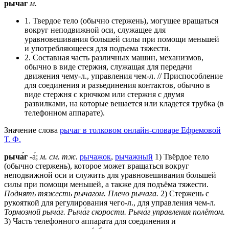
рыча́г
м.
1. Твердое тело (обычно стержень), могущее вращаться
вокруг неподвижной оси, служащее для
уравновешивания большей силы при помощи меньшей
и употребляющееся для подъема тяжести.
2. Составная часть различных машин, механизмов,
обычно в виде стержня, служащая для передачи
движения чему-л., управления чем-л. // Приспособление
для соединения и разъединения контактов, обычно в
виде стержня с крючком или стержня с двумя
развилками, на которые вешается или кладется трубка (в
телефонном аппарате).
Значение слова
рычаг в толковом онлайн-словаре Ефремовой
Т. Ф.
рыча́г
-а́;
м.
см. тж.
рычажок
,
рычажный
1) Твёрдое тело
(обычно стержень), которое может вращаться вокруг
неподвижной оси и служить для уравновешивания большей
силы при помощи меньшей, а также для подъёма тяжести.
Поднять тяжесть рычагом.
Плечо рычага.
2) Стержень с
рукояткой для регулирования чего-л., для управления чем-л.
Тормозной рыча́г.
Рыча́г скорости.
Рыча́г управления полётом.
3) Часть телефонного аппарата для соединения и