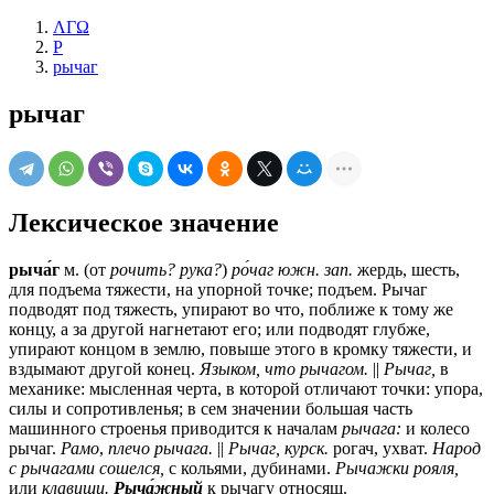
ΛΓΩ
Р
рычаг
рычаг
Лексическое значение
рыча́г
м.
(от
рочить? рука?
)
ро́чаг
южн.
зап.
жердь, шесть,
для подъема тяжести, на упорной точке; подъем. Рычаг
подводят под тяжесть, упирают во что, поближе к тому же
концу, а за другой нагнетают его; или подводят глубже,
упирают концом в землю, повыше этого в кромку тяжести, и
вздымают другой конец.
Языком, что рычагом.
||
Рычаг,
в
механике: мысленная черта, в которой отличают точки: упора,
силы и сопротивленья; в сем значении большая часть
машинного строенья приводится к началам
рычага:
и колесо
рычаг.
Рамо
,
плечо рычага.
||
Рычаг,
курск.
рогач, ухват.
Народ
с рычагами сошелся,
с кольями, дубинами.
Рычажки рояля,
или
клавиши.
Рыча́жный
к рычагу относящ.