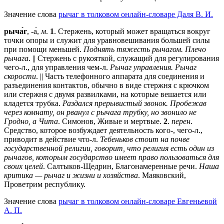
Значение слова
рычаг в толковом онлайн-словаре Даля В. И.
рыча́г
, -а́,
м
.
1
. Стержень, который может вращаться вокруг
точки опоры и служит для уравновешивания большей силы
при помощи меньшей.
Поднять тяжесть рычагом. Плечо
рычага
. || Стержень с рукояткой, служащий для регулирования
чего-л., для управления чем-л.
Рычаг управления. Рычаг
скорости
. || Часть телефонного аппарата для соединения и
разъединения контактов, обычно в виде стержня с крючком
или стержня с двумя развилками, на которые вешается или
кладется трубка.
Раздался прерывистый звонок. Пробежав
через комнату, он рванул с рычага трубку, но звонило не
Гродно, а Чита
. Симонов, Живые и мертвые.
2
.
перен
.
Средство, которое возбуждает деятельность кого-, чего-л.,
приводит в действие что-л.
Тебеньков стоит на почве
государственной религии, говорит, что религия есть один из
рычагов, которым государство имеет право пользоваться для
своих целей
. Салтыков-Щедрин, Благонамеренные речи.
Наша
критика — рычаг и жизни и хозяйства
. Маяковский,
Проветрим республику.
Значение слова
рычаг в толковом онлайн-словаре Евгеньевой
А. П.