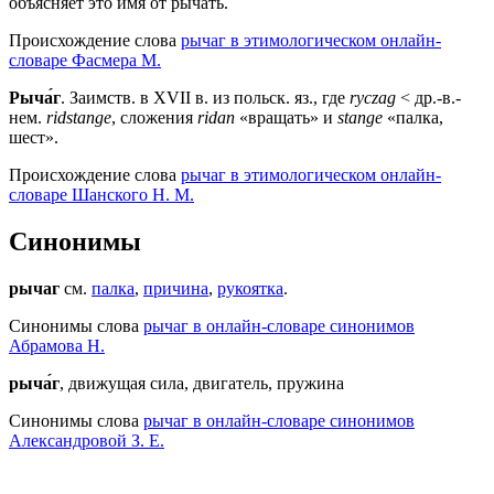
объясняет это имя от рыча́ть.
Происхождение слова
рычаг в этимологическом онлайн-
словаре Фасмера М.
Рыча́г
. Заимств. в XVII в. из польск. яз., где
ryczag
< др.-в.-
нем.
ridstange
, сложения
ridan
«вращать» и
stange
«палка,
шест».
Происхождение слова
рычаг в этимологическом онлайн-
словаре Шанского Н. М.
Синонимы
рычаг
см.
палка
,
причина
,
рукоятка
.
Синонимы слова
рычаг в онлайн-словаре синонимов
Абрамова Н.
рыча́г
, движущая сила, двигатель, пружина
Синонимы слова
рычаг в онлайн-словаре синонимов
Александровой З. Е.