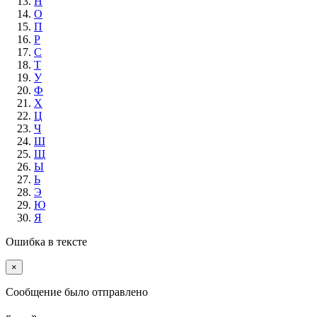
Н
О
П
Р
С
Т
У
Ф
Х
Ц
Ч
Ш
Щ
Ы
Ь
Э
Ю
Я
Ошибка в тексте
×
Cообщение было отправлено
«...
...»