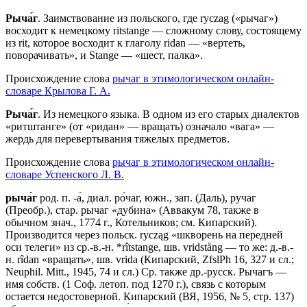
Рыча́г
. Заимствование из польского, где ryczag («рычаг»)
восходит к немецкому ritstange — сложному слову, состоящему
из rit, которое восходит к глаголу ridan — «вертеть,
поворачивать», и Stange — «шест, палка».
Происхождение слова
рычаг в этимологическом онлайн-
словаре Крылова Г. А.
Рыча́г
. Из немецкого языка. В одном из его старых диалектов
«ритштанге» (от «ридан» — вращать) означало «вага» —
жердь для перевертывания тяжелых предметов.
Происхождение слова
рычаг в этимологическом онлайн-
словаре Успенского Л. В.
рыча́г
род. п. -а́, диал. ро́чаг, южн., зап. (Даль), ручаг
(Преобр.), стар. рычаг «дубина» (Аввакум 78, также в
обычном знач., 1774 г., Котельников; см. Кипарский).
Производится через польск. rycząg «шкворень на передней
оси телеги» из ср.-в.-н. *rîtstange, шв. vridstång — то же: д.-в.-
н. rîdan «вращать», шв. vridа (Кипарский, ZfslPh 16, 327 и сл.;
Neuphil. Мitt., 1945, 74 и сл.) Ср. также др.-русск. Рычагъ —
имя собств. (1 Соф. летоп. под 1270 г.), связь с которым
остается недостоверной. Кипарский (ВЯ, 1956, № 5, стр. 137)