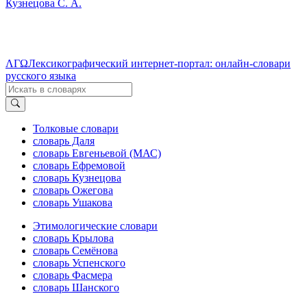
Кузнецова С. А.
ΛΓΩ
Лексикографический интернет-портал: онлайн-словари
русского языка
Толковые словари
словарь Даля
словарь Евгеньевой (МАС)
словарь Ефремовой
словарь Кузнецова
словарь Ожегова
словарь Ушакова
Этимологические словари
словарь Крылова
словарь Семёнова
словарь Успенского
словарь Фасмера
словарь Шанского