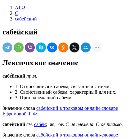
ΛΓΩ
С
сабейский
сабейский
Лексическое значение
сабе́йский
прил.
1. Относящийся к сабеям, связанный с ними.
2. Свойственный сабеям, характерный для них.
3. Принадлежащий сабеям.
Значение слова
сабейский в толковом онлайн-словаре
Ефремовой Т. Ф.
сабе́йский
см.
сабеи
; -ая, -ое.
С-ие племена.
С-ое письмо.
Значение слова
сабейский в толковом онлайн-словаре