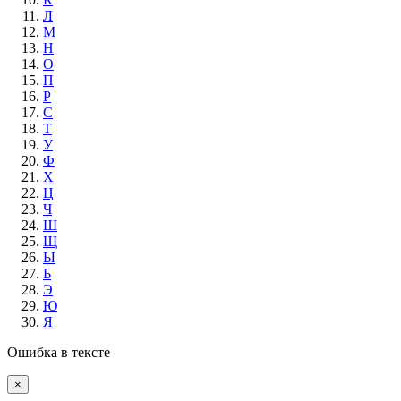
Л
М
Н
О
П
Р
С
Т
У
Ф
Х
Ц
Ч
Ш
Щ
Ы
Ь
Э
Ю
Я
Ошибка в тексте
×