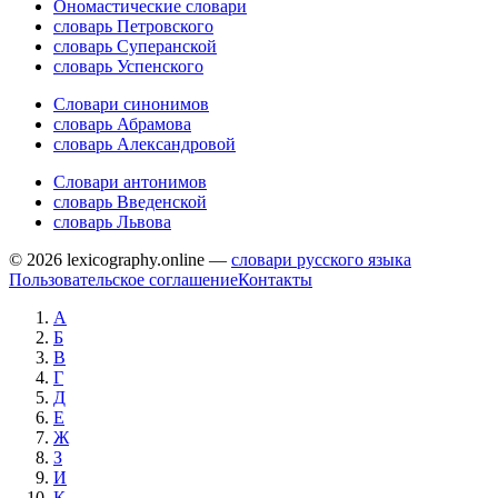
Ономастические словари
словарь Петровского
словарь Суперанской
словарь Успенского
Словари синонимов
словарь Абрамова
словарь Александровой
Словари антонимов
словарь Введенской
словарь Львова
© 2026 lexicography.online —
словари русского языка
Пользовательское соглашение
Контакты
А
Б
В
Г
Д
Е
Ж
З
И
К