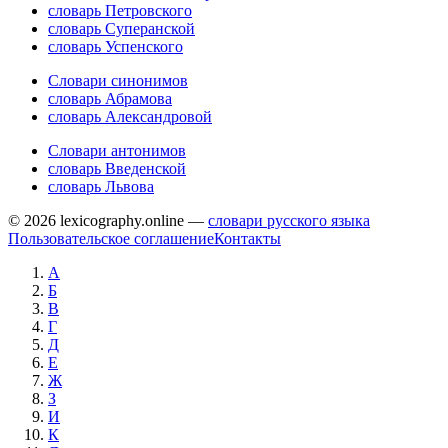
словарь Петровского
словарь Суперанской
словарь Успенского
Словари синонимов
словарь Абрамова
словарь Александровой
Словари антонимов
словарь Введенской
словарь Львова
© 2026 lexicography.online —
словари русского языка
Пользовательское соглашение
Контакты
А
Б
В
Г
Д
Е
Ж
З
И
К