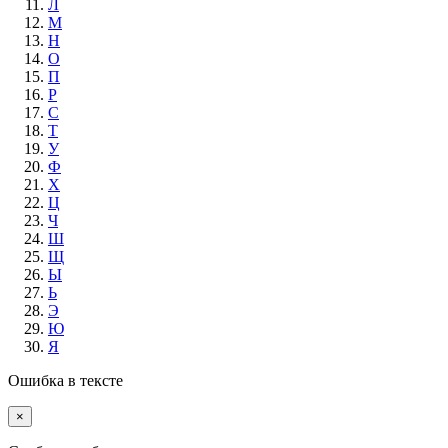
Л
М
Н
О
П
Р
С
Т
У
Ф
Х
Ц
Ч
Ш
Щ
Ы
Ь
Э
Ю
Я
Ошибка в тексте
×