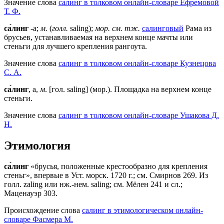
Значение слова
салинг в толковом онлайн-словаре Ефремовой
Т. Ф.
са́линг
-а;
м.
(
голл.
saling);
мор.
см. тж.
салинговый
Рама из
брусьев, устанавливаемая на верхнем конце мачты или
стеньги для лучшего крепления рангоута.
Значение слова
салинг в толковом онлайн-словаре Кузнецова
С. А.
са́линг
, а,
м
. [гол. saling] (мор.). Площадка на верхнем конце
стеньги.
Значение слова
салинг в толковом онлайн-словаре Ушакова Д.
Н.
Этимология
са́линг
«брусья, положенные крестообразно для крепления
стеньг», впервые в Уст. морск. 1720 г.; см. Смирнов 269. Из
голл. zaling или нж.-нем. saling; см. Мёлен 241 и сл.;
Маценауэр 303.
Происхождение слова
салинг в этимологическом онлайн-
словаре Фасмера М.