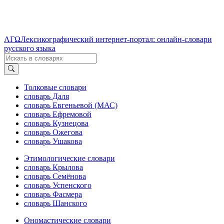
ΛΓΩ
Лексикографический интернет-портал: онлайн-словари
русского языка
Толковые словари
словарь Даля
словарь Евгеньевой (МАС)
словарь Ефремовой
словарь Кузнецова
словарь Ожегова
словарь Ушакова
Этимологические словари
словарь Крылова
словарь Семёнова
словарь Успенского
словарь Фасмера
словарь Шанского
Ономастические словари