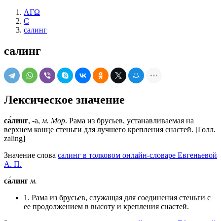
ΛΓΩ
С
салинг
салинг
Лексическое значение
са́линг
, -а,
м. Мор
. Рама из брусьев, устанавливаемая на
верхнем конце стеньги для лучшего крепления снастей. [Голл.
zaling]
Значение слова
салинг в толковом онлайн-словаре Евгеньевой
А. П.
са́линг
м.
1. Рама из брусьев, служащая для соединения стеньги с
ее продолжением в высоту и крепления снастей.