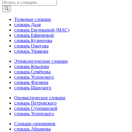
Толковые словари
словарь Даля
словарь Евгеньевой (МАС)
словарь Ефремовой
словарь Кузнецова
словарь Ожегова
словарь Ушакова
Этимологические словари
словарь Крылова
словарь Семёнова
словарь Успенского
словарь Фасмера
словарь Шанского
Ономастические словари
словарь Петровского
словарь Суперанской
словарь Успенского
Словари синонимов
словарь Абрамова