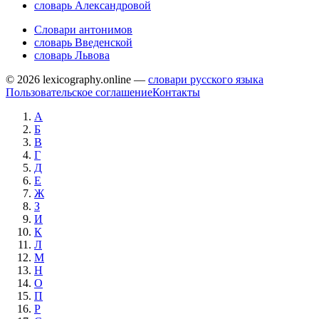
словарь Александровой
Словари антонимов
словарь Введенской
словарь Львова
© 2026 lexicography.online —
словари русского языка
Пользовательское соглашение
Контакты
А
Б
В
Г
Д
Е
Ж
З
И
К
Л
М
Н
О
П
Р