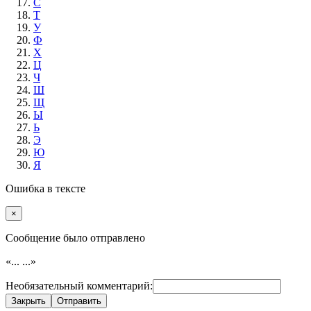
С
Т
У
Ф
Х
Ц
Ч
Ш
Щ
Ы
Ь
Э
Ю
Я
Ошибка в тексте
×
Cообщение было отправлено
«...
...»
Необязательный комментарий:
Закрыть
Отправить