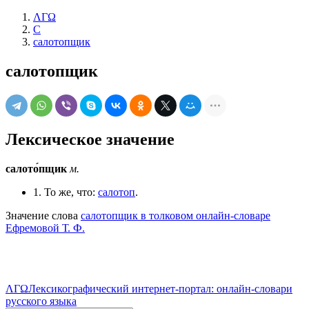
ΛΓΩ
С
салотопщик
салотопщик
Лексическое значение
салото́пщик
м.
1. То же, что:
салотоп
.
Значение слова
салотопщик в толковом онлайн-словаре
Ефремовой Т. Ф.
ΛΓΩ
Лексикографический интернет-портал: онлайн-словари
русского языка