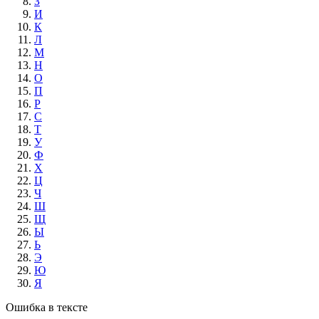
З
И
К
Л
М
Н
О
П
Р
С
Т
У
Ф
Х
Ц
Ч
Ш
Щ
Ы
Ь
Э
Ю
Я
Ошибка в тексте