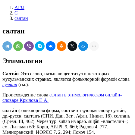
ΛΓΩ
С
салтан
салтан
Этимология
Салта́н
. Это слово, называющее титул в некоторых
мусульманских странах, является фольклорной формой слова
султан
(см.).
Происхождение слова
салтан в этимологическом онлайн-
словаре Крылова Г. А.
салта́н
фольклорная форма, соответствующая слову султа́н,
др.-русск. салтанъ (СПИ, Дан. Зат., Афан. Никит. 16), солтанъ
(Срезн. III, 462). Через тур. sultan из араб. sulṭân «властелин»;
см. Литтман 69; Корш, AfslPh 9, 669; Радлов 4, 777.
Мелиоранский, ИОРЯС 7, 2, 294; Локоч 154.