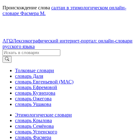
Происхождение слова
салтан в этимологическом онлайн-
словаре Фасмера М.
ΛΓΩ
Лексикографический интернет-портал: онлайн-словари
русского языка
Толковые словари
словарь Даля
словарь Евгеньевой (МАС)
словарь Ефремовой
словарь Кузнецова
словарь Ожегова
словарь Ушакова
Этимологические словари
словарь Крылова
словарь Семёнова
словарь Успенского
словарь Фасмера