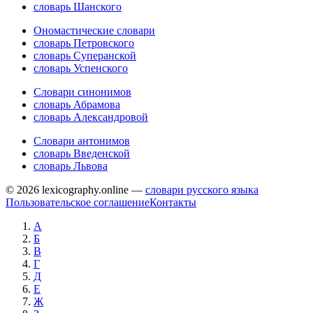
словарь Шанского
Ономастические словари
словарь Петровского
словарь Суперанской
словарь Успенского
Словари синонимов
словарь Абрамова
словарь Александровой
Словари антонимов
словарь Введенской
словарь Львова
© 2026 lexicography.online —
словари русского языка
Пользовательское соглашение
Контакты
А
Б
В
Г
Д
Е
Ж