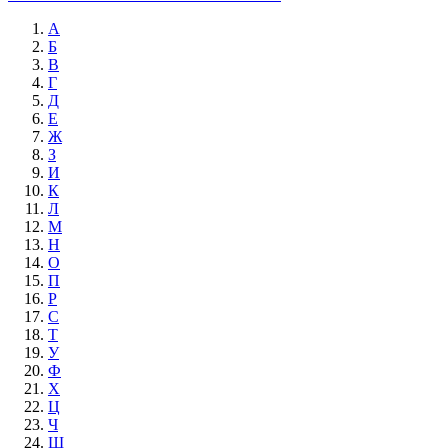
А
Б
В
Г
Д
Е
Ж
З
И
К
Л
М
Н
О
П
Р
С
Т
У
Ф
Х
Ц
Ч
Ш