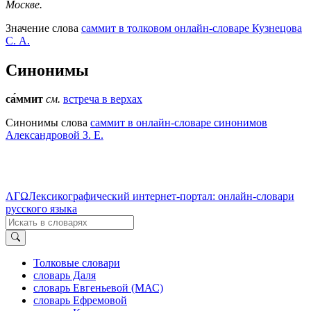
Москве.
Значение слова
саммит в толковом онлайн-словаре Кузнецова
С. А.
Синонимы
са́ммит
см.
встреча в верхах
Синонимы слова
саммит в онлайн-словаре синонимов
Александровой З. Е.
ΛΓΩ
Лексикографический интернет-портал: онлайн-словари
русского языка
Толковые словари
словарь Даля
словарь Евгеньевой (МАС)
словарь Ефремовой