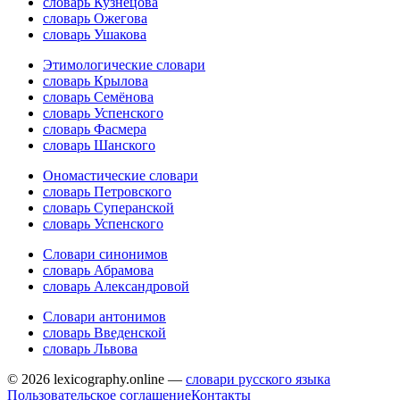
словарь Кузнецова
словарь Ожегова
словарь Ушакова
Этимологические словари
словарь Крылова
словарь Семёнова
словарь Успенского
словарь Фасмера
словарь Шанского
Ономастические словари
словарь Петровского
словарь Суперанской
словарь Успенского
Словари синонимов
словарь Абрамова
словарь Александровой
Словари антонимов
словарь Введенской
словарь Львова
© 2026 lexicography.online —
словари русского языка
Пользовательское соглашение
Контакты