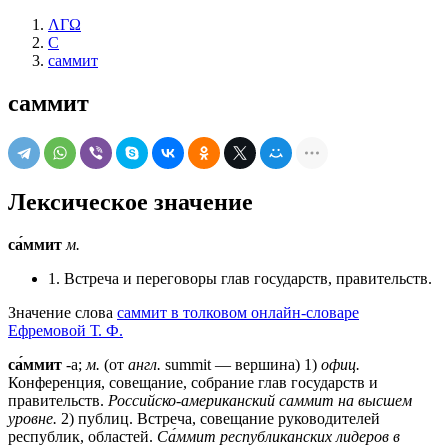
ΛΓΩ
С
саммит
саммит
Лексическое значение
са́ммит
м.
1. Встреча и переговоры глав государств, правительств.
Значение слова
саммит в толковом онлайн-словаре
Ефремовой Т. Ф.
са́ммит
-а;
м.
(от
англ.
summit — вершина) 1)
офиц.
Конференция, совещание, собрание глав государств и
правительств.
Российско-американский саммит на высшем
уровне.
2) публиц. Встреча, совещание руководителей
республик, областей.
Са́ммит республиканских лидеров в