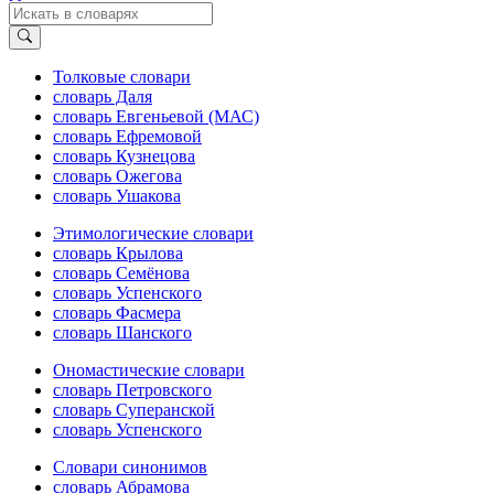
Толковые словари
словарь Даля
словарь Евгеньевой (МАС)
словарь Ефремовой
словарь Кузнецова
словарь Ожегова
словарь Ушакова
Этимологические словари
словарь Крылова
словарь Семёнова
словарь Успенского
словарь Фасмера
словарь Шанского
Ономастические словари
словарь Петровского
словарь Суперанской
словарь Успенского
Словари синонимов
словарь Абрамова