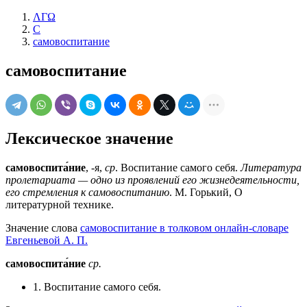
ΛΓΩ
С
самовоспитание
самовоспитание
Лексическое значение
самовоспита́ние
, -я,
ср
. Воспитание самого себя.
Литература
пролетариата — одно из проявлений его жизнедеятельности,
его стремления к самовоспитанию
. М. Горький, О
литературной технике.
Значение слова
самовоспитание в толковом онлайн-словаре
Евгеньевой А. П.
самовоспита́ние
ср.
1. Воспитание самого себя.