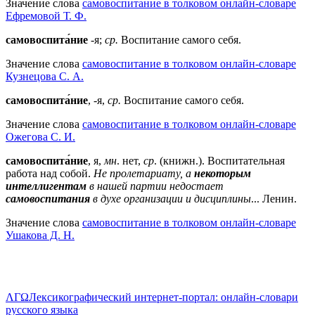
Значение слова
самовоспитание в толковом онлайн-словаре
Ефремовой Т. Ф.
самовоспита́ние
-я;
ср.
Воспитание самого себя.
Значение слова
самовоспитание в толковом онлайн-словаре
Кузнецова С. А.
самовоспита́ние
, -я,
ср.
Воспитание самого себя.
Значение слова
самовоспитание в толковом онлайн-словаре
Ожегова C. И.
самовоспита́ние
, я,
мн
. нет,
ср
. (книжн.). Воспитательная
работа над собой.
Не пролетариату, а
некоторым
интеллигентам
в нашей партии недостает
самовоспитания
в духе организации и дисциплины
... Ленин.
Значение слова
самовоспитание в толковом онлайн-словаре
Ушакова Д. Н.
ΛΓΩ
Лексикографический интернет-портал: онлайн-словари
русского языка