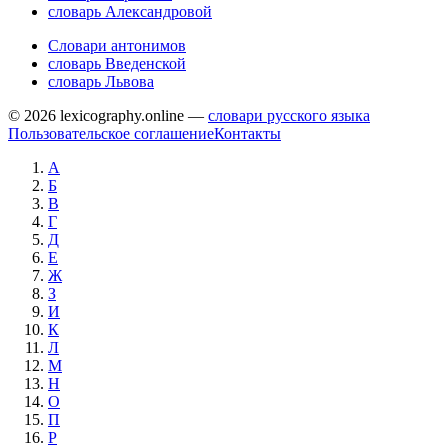
словарь Александровой
Словари антонимов
словарь Введенской
словарь Львова
© 2026 lexicography.online —
словари русского языка
Пользовательское соглашение
Контакты
А
Б
В
Г
Д
Е
Ж
З
И
К
Л
М
Н
О
П
Р