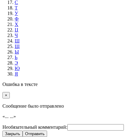
С
Т
У
Ф
Х
Ц
Ч
Ш
Щ
Ы
Ь
Э
Ю
Я
Ошибка в тексте
×
Cообщение было отправлено
«...
...»
Необязательный комментарий:
Закрыть
Отправить