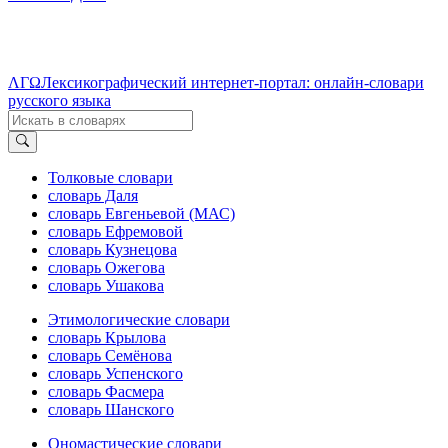
ΛΓΩ
Лексикографический интернет-портал: онлайн-словари
русского языка
Толковые словари
словарь Даля
словарь Евгеньевой (МАС)
словарь Ефремовой
словарь Кузнецова
словарь Ожегова
словарь Ушакова
Этимологические словари
словарь Крылова
словарь Семёнова
словарь Успенского
словарь Фасмера
словарь Шанского
Ономастические словари