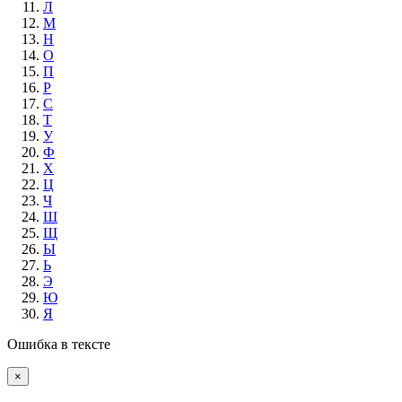
Л
М
Н
О
П
Р
С
Т
У
Ф
Х
Ц
Ч
Ш
Щ
Ы
Ь
Э
Ю
Я
Ошибка в тексте
×