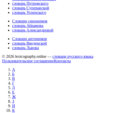
словарь Петровского
словарь Суперанской
словарь Успенского
Словари синонимов
словарь Абрамова
словарь Александровой
Словари антонимов
словарь Введенской
словарь Львова
© 2026 lexicography.online —
словари русского языка
Пользовательское соглашение
Контакты
А
Б
В
Г
Д
Е
Ж
З
И
К