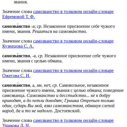
звания.
Значение слова
самозванство в толковом онлайн-словаре
Ефремовой Т. Ф.
самозва́нство
-а;
ср.
Незаконное присвоение себе чужого
имени, звания.
Решиться на самозва́нство.
Значение слова
самозванство в толковом онлайн-словаре
Кузнецова С. А.
самозва́нство
, -а,
ср.
Незаконное присвоение себе чужого
имени, звания с целью обмана.
Значение слова
самозванство в толковом онлайн-словаре
Ожегова C. И.
самозва́нство
, а,
мн
. нет,
ср
. Самовольное, незаконное
присвоение чужого имени, звания с целью обмана; поведение
самозванца.
Самозванство и бесстыдство... не к добру
приводят, а до петли доводят; Гришка Отрепьев только
один, сударь Вы мой, взял самозванством, обманув слепой
народ, да и то не надолго
. Достоевский.
Значение слова
самозванство в толковом онлайн-словаре
Ушакова Д. Н.