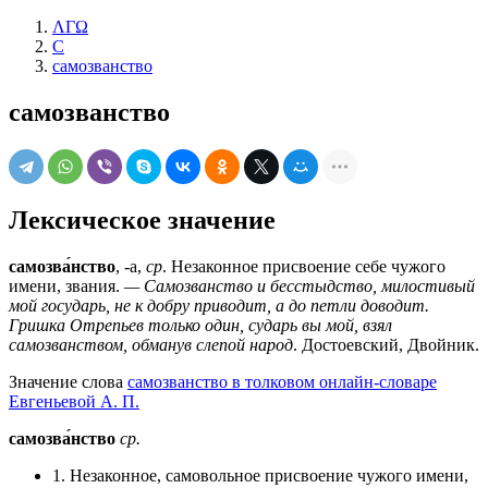
ΛΓΩ
С
самозванство
самозванство
Лексическое значение
самозва́нство
, -а,
ср
. Незаконное присвоение себе чужого
имени, звания.
— Самозванство и бесстыдство, милостивый
мой государь, не к добру приводит, а до петли доводит.
Гришка Отрепьев только один, сударь вы мой, взял
самозванством, обманув слепой народ
. Достоевский, Двойник.
Значение слова
самозванство в толковом онлайн-словаре
Евгеньевой А. П.
самозва́нство
ср.
1. Незаконное, самовольное присвоение чужого имени,