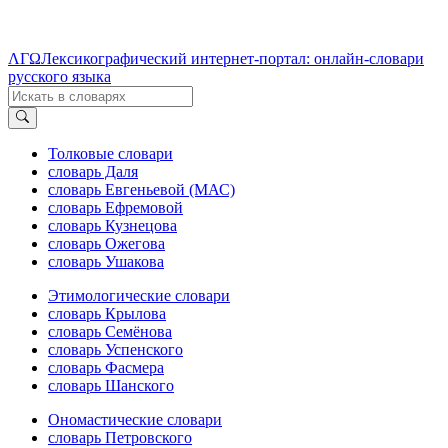
ΛΓΩ
Лексикографический интернет-портал: онлайн-словари
русского языка
Толковые словари
словарь Даля
словарь Евгеньевой (МАС)
словарь Ефремовой
словарь Кузнецова
словарь Ожегова
словарь Ушакова
Этимологические словари
словарь Крылова
словарь Семёнова
словарь Успенского
словарь Фасмера
словарь Шанского
Ономастические словари
словарь Петровского