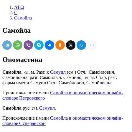
ΛΓΩ
С
Самойла
Самойла
Ономастика
Самойла
, -ы, м. Разг. к
Самуил
(см.) Отч.: Самойлович,
Самойловна; разг. Самойлыч. Самойло, -ы, м. Стар. разг.
форма имени Самуил Отч.: Самойлович, Самойловна.
Происхождение имени
Самойла в ономастическом онлайн-
словаре Петровского
Само́йла
рус.
см.
Самуил
.
Происхождение имени
Самойла в ономастическом онлайн-
словаре Суперанской