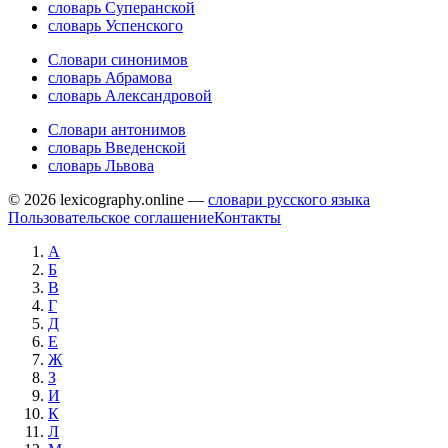
словарь Суперанской
словарь Успенского
Словари синонимов
словарь Абрамова
словарь Александровой
Словари антонимов
словарь Введенской
словарь Львова
© 2026 lexicography.online —
словари русского языка
Пользовательское соглашение
Контакты
А
Б
В
Г
Д
Е
Ж
З
И
К
Л