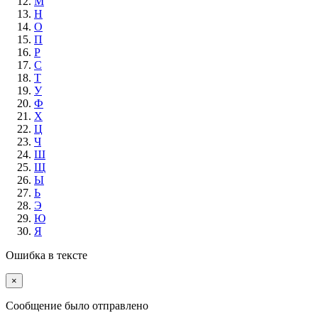
М
Н
О
П
Р
С
Т
У
Ф
Х
Ц
Ч
Ш
Щ
Ы
Ь
Э
Ю
Я
Ошибка в тексте
×
Cообщение было отправлено