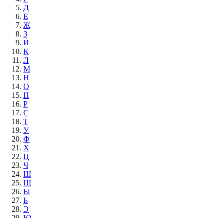
Д
Е
Ж
З
И
К
Л
М
Н
О
П
Р
С
Т
У
Ф
Х
Ц
Ч
Ш
Щ
Ы
Ь
Э
Ю