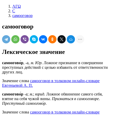
ΛΓΩ
С
самооговор
самооговор
Лексическое значение
самоогово́р
, -а,
м. Юр
. Ложное признание в совершении
преступных действий с целью избавить от ответственности
других лиц.
Значение слова
самооговор в толковом онлайн-словаре
Евгеньевой А. П.
самоогово́р
-а;
м.
;
юрид.
Ложное обвинение самого себя,
взятие на себя чужой вины.
Признаться в самооговоре.
Преступный самоогово́р.
Значение слова
самооговор в толковом онлайн-словаре