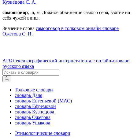
Кузнецова С. А.
самоогово́р
, -а,
м.
Ложное обвинение самого себя, взятие на
себя чужой вины.
Значение слова
самооговор в толковом онлайн-словаре
Ожегова C. И.
ΛΓΩ
Лексикографический интернет-портал: онлайн-словари
русского языка
Толковые словари
словарь Даля
словарь Евгеньевой (МАС)
словарь Ефремовой
словарь Кузнецова
словарь Ожегова
словарь Ушакова
Этимологические словари