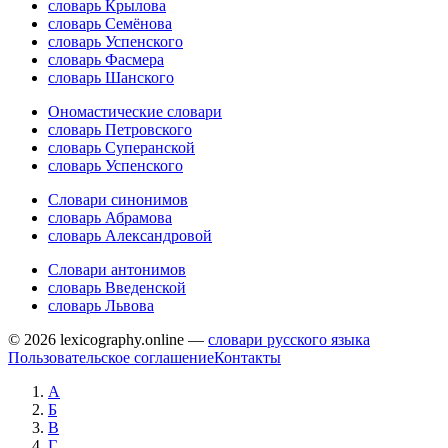
словарь Крылова
словарь Семёнова
словарь Успенского
словарь Фасмера
словарь Шанского
Ономастические словари
словарь Петровского
словарь Суперанской
словарь Успенского
Словари синонимов
словарь Абрамова
словарь Александровой
Словари антонимов
словарь Введенской
словарь Львова
© 2026 lexicography.online —
словари русского языка
Пользовательское соглашение
Контакты
А
Б
В
Г