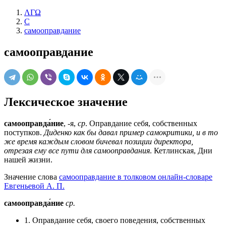
ΛΓΩ
С
самооправдание
самооправдание
Лексическое значение
самооправда́ние
, -я,
ср
. Оправдание себя, собственных
поступков.
Диденко как бы давал пример самокритики, и в то
же время каждым словом бичевал позиции директора,
отрезая ему все пути для самооправдания
. Кетлинская, Дни
нашей жизни.
Значение слова
самооправдание в толковом онлайн-словаре
Евгеньевой А. П.
самооправда́ние
ср.
1. Оправдание себя, своего поведения, собственных