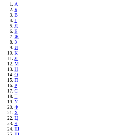
А
Б
В
Г
Д
Е
Ж
З
И
К
Л
М
Н
О
П
Р
С
Т
У
Ф
Х
Ц
Ч
Ш
Щ