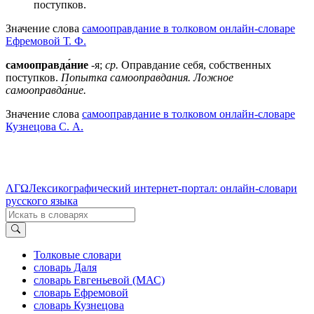
поступков.
Значение слова
самооправдание в толковом онлайн-словаре
Ефремовой Т. Ф.
самооправда́ние
-я;
ср.
Оправдание себя, собственных
поступков.
Попытка самооправдания.
Ложное
самооправда́ние.
Значение слова
самооправдание в толковом онлайн-словаре
Кузнецова С. А.
ΛΓΩ
Лексикографический интернет-портал: онлайн-словари
русского языка
Толковые словари
словарь Даля
словарь Евгеньевой (МАС)
словарь Ефремовой
словарь Кузнецова