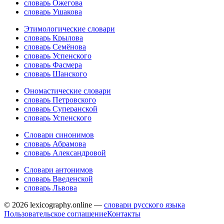
словарь Ожегова
словарь Ушакова
Этимологические словари
словарь Крылова
словарь Семёнова
словарь Успенского
словарь Фасмера
словарь Шанского
Ономастические словари
словарь Петровского
словарь Суперанской
словарь Успенского
Словари синонимов
словарь Абрамова
словарь Александровой
Словари антонимов
словарь Введенской
словарь Львова
© 2026 lexicography.online —
словари русского языка
Пользовательское соглашение
Контакты