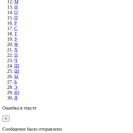
М
Н
О
П
Р
С
Т
У
Ф
Х
Ц
Ч
Ш
Щ
Ы
Ь
Э
Ю
Я
Ошибка в тексте
×
Cообщение было отправлено