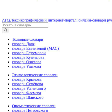
ΛΓΩ
Лексикографический интернет-портал: онлайн-словари ру
Толковые словари
словарь Даля
словарь Евгеньевой (МАС)
словарь Ефремовой
словарь Кузнецова
словарь Ожегова
словарь Ушакова
Этимологические словари
словарь Крылова
словарь Семёнова
словарь Успенского
словарь Фасмера
словарь Шанского
Ономастические словари
словарь Петровского