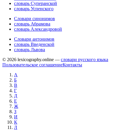
словарь Суперанской
словарь Успенского
Словари синонимов
словарь Абрамова
словарь Александровой
Словари антонимов
словарь Введенской
словарь Львова
© 2026 lexicography.online —
словари русского языка
Пользовательское соглашение
Контакты
А
Б
В
Г
Д
Е
Ж
З
И
К
Л