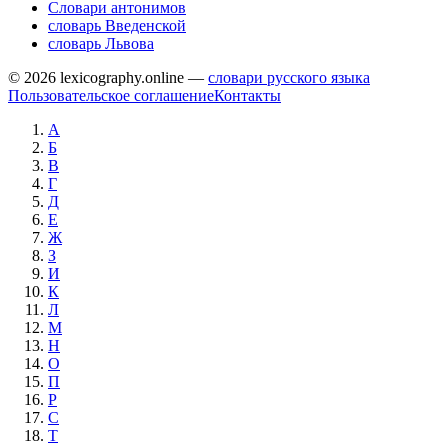
Словари антонимов
словарь Введенской
словарь Львова
© 2026 lexicography.online —
словари русского языка
Пользовательское соглашение
Контакты
А
Б
В
Г
Д
Е
Ж
З
И
К
Л
М
Н
О
П
Р
С
Т