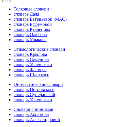
Толковые словари
словарь Даля
словарь Евгеньевой (МАС)
словарь Ефремовой
словарь Кузнецова
словарь Ожегова
словарь Ушакова
Этимологические словари
словарь Крылова
словарь Семёнова
словарь Успенского
словарь Фасмера
словарь Шанского
Ономастические словари
словарь Петровского
словарь Суперанской
словарь Успенского
Словари синонимов
словарь Абрамова
словарь Александровой