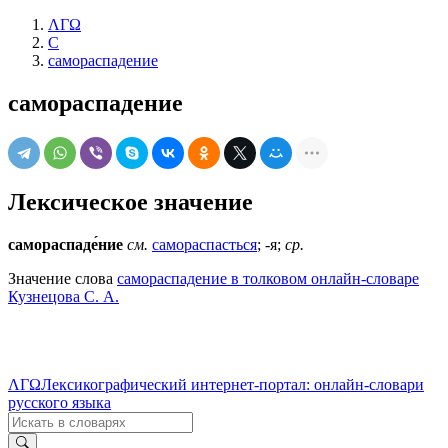
ΛΓΩ
С
самораспадение
самораспадение
Лексическое значение
самораспаде́ние
см.
самораспасться
; -я;
ср.
Значение слова
самораспадение в толковом онлайн-словаре
Кузнецова С. А.
ΛΓΩ
Лексикографический интернет-портал: онлайн-словари
русского языка