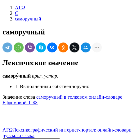
ΛΓΩ
С
саморучный
саморучный
Лексическое значение
самору́чный
прил.
устар.
1. Выполненный собственноручно.
Значение слова
саморучный в толковом онлайн-словаре
Ефремовой Т. Ф.
ΛΓΩ
Лексикографический интернет-портал: онлайн-словари
русского языка