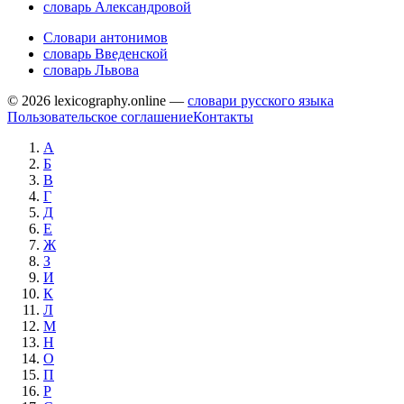
словарь Александровой
Словари антонимов
словарь Введенской
словарь Львова
© 2026 lexicography.online —
словари русского языка
Пользовательское соглашение
Контакты
А
Б
В
Г
Д
Е
Ж
З
И
К
Л
М
Н
О
П
Р