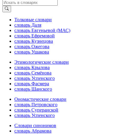
Толковые словари
словарь Даля
словарь Евгеньевой (МАС)
словарь Ефремовой
словарь Кузнецова
словарь Ожегова
словарь Ушакова
Этимологические словари
словарь Крылова
словарь Семёнова
словарь Успенского
словарь Фасмера
словарь Шанского
Ономастические словари
словарь Петровского
словарь Суперанской
словарь Успенского
Словари синонимов
словарь Абрамова