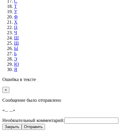
С
Т
У
Ф
Х
Ц
Ч
Ш
Щ
Ы
Ь
Э
Ю
Я
Ошибка в тексте
×
Cообщение было отправлено
«...
...»
Необязательный комментарий:
Закрыть
Отправить