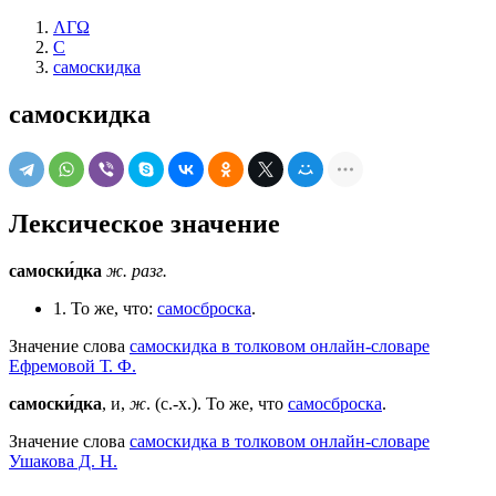
ΛΓΩ
С
самоскидка
самоскидка
Лексическое значение
самоски́дка
ж.
разг.
1. То же, что:
самосброска
.
Значение слова
самоскидка в толковом онлайн-словаре
Ефремовой Т. Ф.
самоски́дка
, и,
ж
. (с.-х.). То же, что
самосброска
.
Значение слова
самоскидка в толковом онлайн-словаре
Ушакова Д. Н.