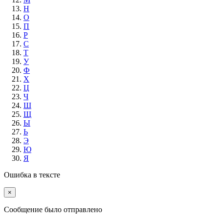
Н
О
П
Р
С
Т
У
Ф
Х
Ц
Ч
Ш
Щ
Ы
Ь
Э
Ю
Я
Ошибка в тексте
×
Cообщение было отправлено