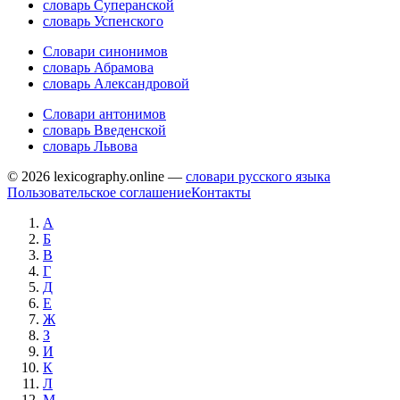
словарь Суперанской
словарь Успенского
Словари синонимов
словарь Абрамова
словарь Александровой
Словари антонимов
словарь Введенской
словарь Львова
© 2026 lexicography.online —
словари русского языка
Пользовательское соглашение
Контакты
А
Б
В
Г
Д
Е
Ж
З
И
К
Л
М