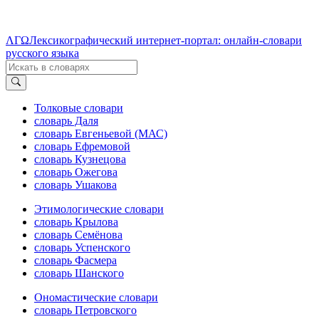
ΛΓΩ
Лексикографический интернет-портал: онлайн-словари
русского языка
Толковые словари
словарь Даля
словарь Евгеньевой (МАС)
словарь Ефремовой
словарь Кузнецова
словарь Ожегова
словарь Ушакова
Этимологические словари
словарь Крылова
словарь Семёнова
словарь Успенского
словарь Фасмера
словарь Шанского
Ономастические словари
словарь Петровского