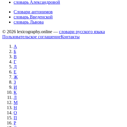
словарь Александровой
Словари антонимов
словарь Введенской
словарь Львова
© 2026 lexicography.online —
словари русского языка
Пользовательское соглашение
Контакты
А
Б
В
Г
Д
Е
Ж
З
И
К
Л
М
Н
О
П
Р