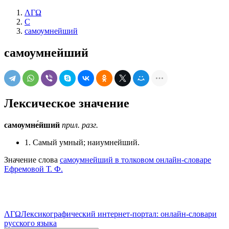
ΛΓΩ
С
самоумнейший
самоумнейший
Лексическое значение
самоумне́йший
прил.
разг.
1. Самый умный; наиумнейший.
Значение слова
самоумнейший в толковом онлайн-словаре
Ефремовой Т. Ф.
ΛΓΩ
Лексикографический интернет-портал: онлайн-словари
русского языка