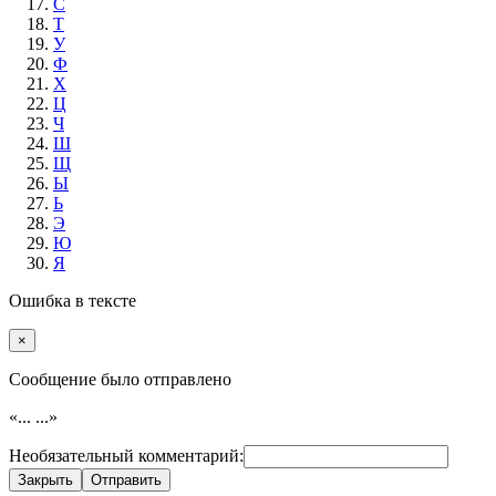
С
Т
У
Ф
Х
Ц
Ч
Ш
Щ
Ы
Ь
Э
Ю
Я
Ошибка в тексте
×
Cообщение было отправлено
«...
...»
Необязательный комментарий:
Закрыть
Отправить