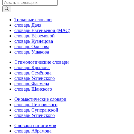
Толковые словари
словарь Даля
словарь Евгеньевой (МАС)
словарь Ефремовой
словарь Кузнецова
словарь Ожегова
словарь Ушакова
Этимологические словари
словарь Крылова
словарь Семёнова
словарь Успенского
словарь Фасмера
словарь Шанского
Ономастические словари
словарь Петровского
словарь Суперанской
словарь Успенского
Словари синонимов
словарь Абрамова