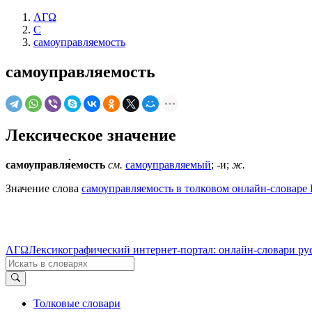
ΛΓΩ
С
самоуправляемость
самоуправляемость
Лексическое значение
самоуправля́емость
см.
самоуправляемый
; -и;
ж.
Значение слова
самоуправляемость в толковом онлайн-словаре 
ΛΓΩ
Лексикографический интернет-портал: онлайн-словари ру
Толковые словари