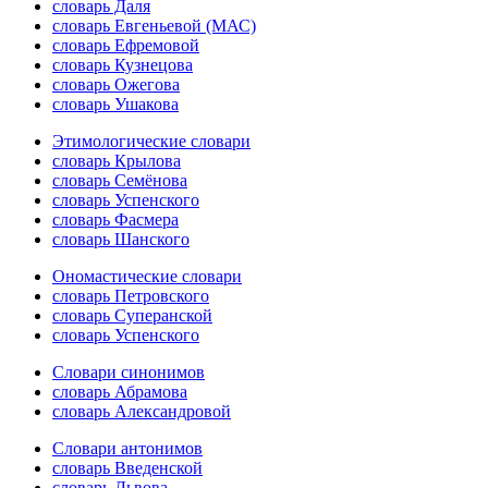
словарь Даля
словарь Евгеньевой (МАС)
словарь Ефремовой
словарь Кузнецова
словарь Ожегова
словарь Ушакова
Этимологические словари
словарь Крылова
словарь Семёнова
словарь Успенского
словарь Фасмера
словарь Шанского
Ономастические словари
словарь Петровского
словарь Суперанской
словарь Успенского
Словари синонимов
словарь Абрамова
словарь Александровой
Словари антонимов
словарь Введенской
словарь Львова