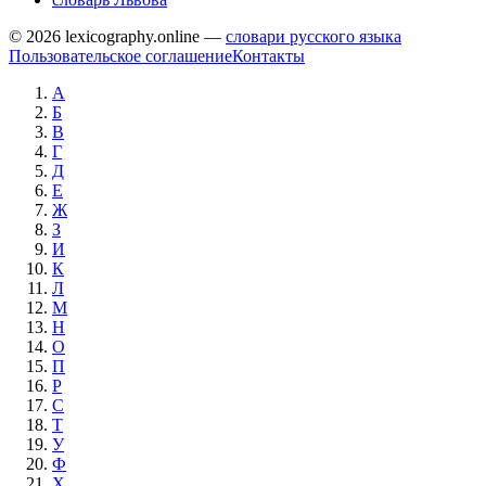
© 2026 lexicography.online —
словари русского языка
Пользовательское соглашение
Контакты
А
Б
В
Г
Д
Е
Ж
З
И
К
Л
М
Н
О
П
Р
С
Т
У
Ф
Х