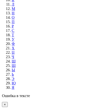
Л
М
Н
О
П
Р
С
Т
У
Ф
Х
Ц
Ч
Ш
Щ
Ы
Ь
Э
Ю
Я
Ошибка в тексте
×