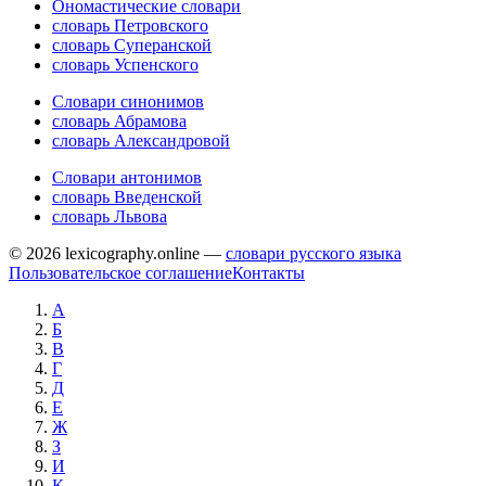
Ономастические словари
словарь Петровского
словарь Суперанской
словарь Успенского
Словари синонимов
словарь Абрамова
словарь Александровой
Словари антонимов
словарь Введенской
словарь Львова
© 2026 lexicography.online —
словари русского языка
Пользовательское соглашение
Контакты
А
Б
В
Г
Д
Е
Ж
З
И
К