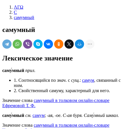
ΛΓΩ
С
самумный
самумный
Лексическое значение
саму́мный
прил.
1. Соотносящийся по
знач.
с
сущ.
:
самум
, связанный с
ним.
2. Свойственный самуму, характерный для него.
Значение слова
самумный в толковом онлайн-словаре
Ефремовой Т. Ф.
саму́мный
см.
самум
; -ая, -ое.
С-ая буря.
Саму́мный шквал.
Значение слова
самумный в толковом онлайн-словаре