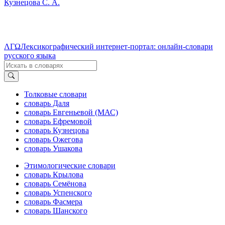
Кузнецова С. А.
ΛΓΩ
Лексикографический интернет-портал: онлайн-словари
русского языка
Толковые словари
словарь Даля
словарь Евгеньевой (МАС)
словарь Ефремовой
словарь Кузнецова
словарь Ожегова
словарь Ушакова
Этимологические словари
словарь Крылова
словарь Семёнова
словарь Успенского
словарь Фасмера
словарь Шанского