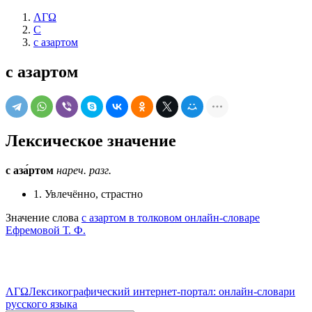
ΛΓΩ
С
с азартом
с азартом
Лексическое значение
с аза́ртом
нареч.
разг.
1. Увлечённо, страстно
Значение слова
с азартом в толковом онлайн-словаре
Ефремовой Т. Ф.
ΛΓΩ
Лексикографический интернет-портал: онлайн-словари
русского языка