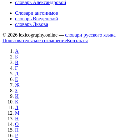
словарь Александровой
Словари антонимов
словарь Введенской
словарь Львова
© 2026 lexicography.online —
словари русского языка
Пользовательское соглашение
Контакты
А
Б
В
Г
Д
Е
Ж
З
И
К
Л
М
Н
О
П
Р