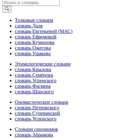
Толковые словари
словарь Даля
словарь Евгеньевой (МАС)
словарь Ефремовой
словарь Кузнецова
словарь Ожегова
словарь Ушакова
Этимологические словари
словарь Крылова
словарь Семёнова
словарь Успенского
словарь Фасмера
словарь Шанского
Ономастические словари
словарь Петровского
словарь Суперанской
словарь Успенского
Словари синонимов
словарь Абрамова