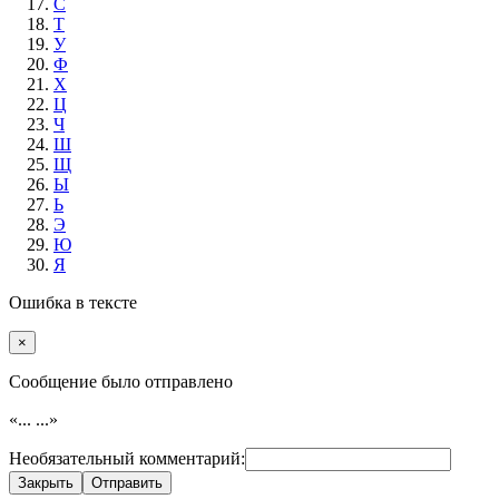
С
Т
У
Ф
Х
Ц
Ч
Ш
Щ
Ы
Ь
Э
Ю
Я
Ошибка в тексте
×
Cообщение было отправлено
«...
...»
Необязательный комментарий:
Закрыть
Отправить