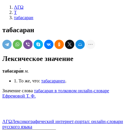
ΛΓΩ
Т
табасаран
табасаран
Лексическое значение
табасара́н
м.
1. То же, что:
табасаранец
.
Значение слова
табасаран в толковом онлайн-словаре
Ефремовой Т. Ф.
ΛΓΩ
Лексикографический интернет-портал: онлайн-словари
русского языка