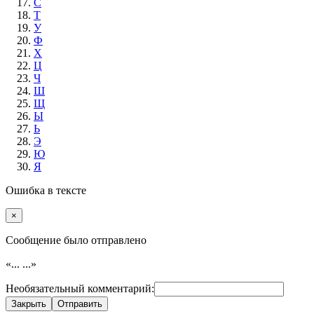
С
Т
У
Ф
Х
Ц
Ч
Ш
Щ
Ы
Ь
Э
Ю
Я
Ошибка в тексте
×
Cообщение было отправлено
«...
...»
Необязательный комментарий:
Закрыть
Отправить