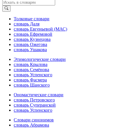
Толковые словари
словарь Даля
словарь Евгеньевой (МАС)
словарь Ефремовой
словарь Кузнецова
словарь Ожегова
словарь Ушакова
Этимологические словари
словарь Крылова
словарь Семёнова
словарь Успенского
словарь Фасмера
словарь Шанского
Ономастические словари
словарь Петровского
словарь Суперанской
словарь Успенского
Словари синонимов
словарь Абрамова