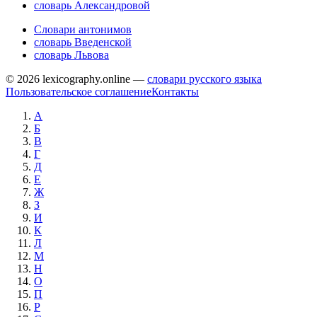
словарь Александровой
Словари антонимов
словарь Введенской
словарь Львова
© 2026 lexicography.online —
словари русского языка
Пользовательское соглашение
Контакты
А
Б
В
Г
Д
Е
Ж
З
И
К
Л
М
Н
О
П
Р