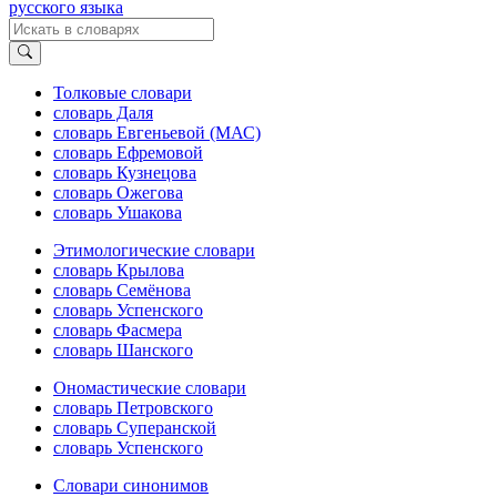
русского языка
Толковые словари
словарь Даля
словарь Евгеньевой (МАС)
словарь Ефремовой
словарь Кузнецова
словарь Ожегова
словарь Ушакова
Этимологические словари
словарь Крылова
словарь Семёнова
словарь Успенского
словарь Фасмера
словарь Шанского
Ономастические словари
словарь Петровского
словарь Суперанской
словарь Успенского
Словари синонимов