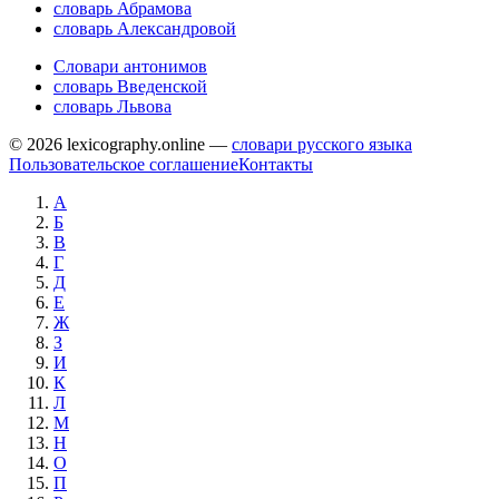
словарь Абрамова
словарь Александровой
Словари антонимов
словарь Введенской
словарь Львова
© 2026 lexicography.online —
словари русского языка
Пользовательское соглашение
Контакты
А
Б
В
Г
Д
Е
Ж
З
И
К
Л
М
Н
О
П