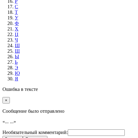
Р
С
Т
У
Ф
Х
Ц
Ч
Ш
Щ
Ы
Ь
Э
Ю
Я
Ошибка в тексте
×
Cообщение было отправлено
«...
...»
Необязательный комментарий: