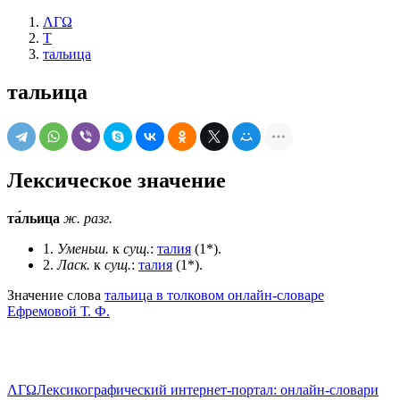
ΛΓΩ
Т
тальица
тальица
Лексическое значение
та́льица
ж.
разг.
1.
Уменьш.
к
сущ.
:
талия
(1*).
2.
Ласк.
к
сущ.
:
талия
(1*).
Значение слова
тальица в толковом онлайн-словаре
Ефремовой Т. Ф.
ΛΓΩ
Лексикографический интернет-портал: онлайн-словари