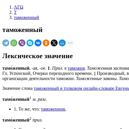
ΛΓΩ
Т
таможенный
таможенный
Лексическое значение
тамо́женный
, -ая, -ое.
1
.
Прил. к
таможня
.
Таможенная застава
Гл. Успенский, Очерки переходного времени. || Производный,
организации деятельности таможни.
Таможенные законы. Тамо
Значение слова
таможенный в толковом онлайн-словаре Евгень
1
тамо́женный
м.
разг.
1. То же, что:
таможенник
.
2
тамо́женный
прил.