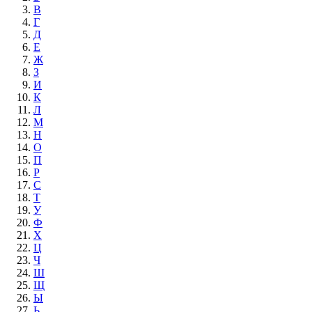
В
Г
Д
Е
Ж
З
И
К
Л
М
Н
О
П
Р
С
Т
У
Ф
Х
Ц
Ч
Ш
Щ
Ы
Ь