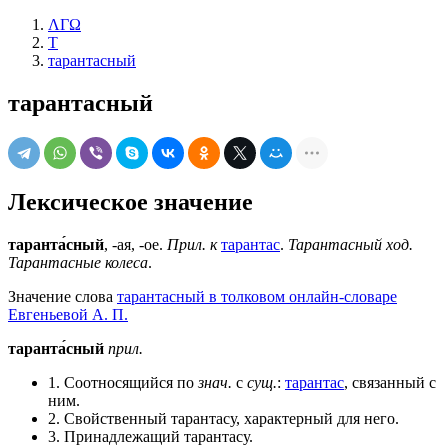
ΛΓΩ
Т
тарантасный
тарантасный
Лексическое значение
таранта́сный
, -ая, -ое.
Прил. к
тарантас
.
Тарантасный ход.
Тарантасные колеса
.
Значение слова
тарантасный в толковом онлайн-словаре
Евгеньевой А. П.
таранта́сный
прил.
1. Соотносящийся по
знач.
с
сущ.
:
тарантас
, связанный с
ним.
2. Свойственный тарантасу, характерный для него.
3. Принадлежащий тарантасу.