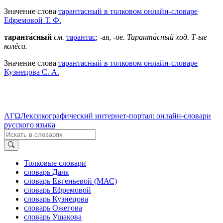
Значение слова
тарантасный в толковом онлайн-словаре
Ефремовой Т. Ф.
таранта́сный
см.
тарантас
; -ая, -ое.
Таранта́сный ход.
Т-ые
колёса.
Значение слова
тарантасный в толковом онлайн-словаре
Кузнецова С. А.
ΛΓΩ
Лексикографический интернет-портал: онлайн-словари
русского языка
Толковые словари
словарь Даля
словарь Евгеньевой (МАС)
словарь Ефремовой
словарь Кузнецова
словарь Ожегова
словарь Ушакова