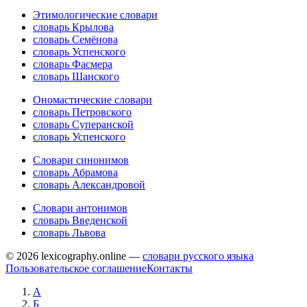
Этимологические словари
словарь Крылова
словарь Семёнова
словарь Успенского
словарь Фасмера
словарь Шанского
Ономастические словари
словарь Петровского
словарь Суперанской
словарь Успенского
Словари синонимов
словарь Абрамова
словарь Александровой
Словари антонимов
словарь Введенской
словарь Львова
© 2026 lexicography.online —
словари русского языка
Пользовательское соглашение
Контакты
А
Б