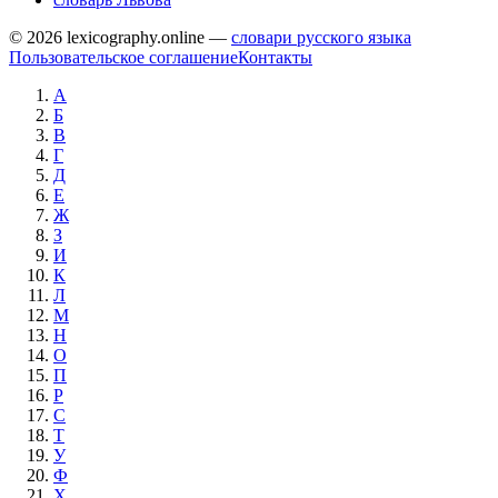
© 2026 lexicography.online —
словари русского языка
Пользовательское соглашение
Контакты
А
Б
В
Г
Д
Е
Ж
З
И
К
Л
М
Н
О
П
Р
С
Т
У
Ф
Х