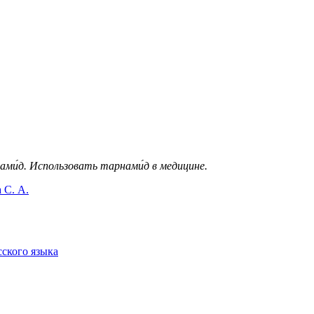
ми́д.
Использовать тарнами́д в медицине.
 С. А.
сского языка