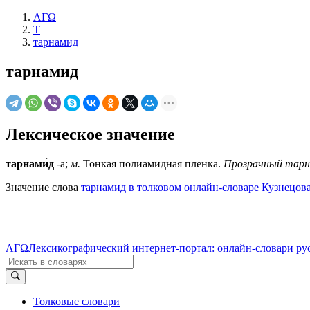
ΛΓΩ
Т
тарнамид
тарнамид
Лексическое значение
тарнами́д
-а;
м.
Тонкая полиамидная пленка.
Прозрачный тарна
Значение слова
тарнамид в толковом онлайн-словаре Кузнецова
ΛΓΩ
Лексикографический интернет-портал: онлайн-словари ру
Толковые словари