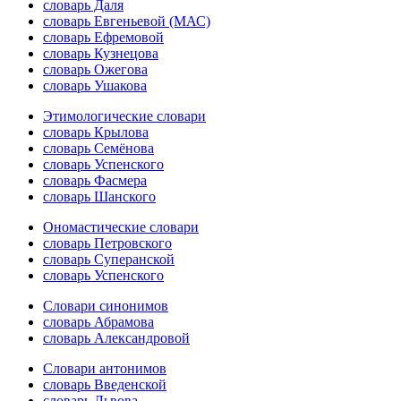
словарь Даля
словарь Евгеньевой (МАС)
словарь Ефремовой
словарь Кузнецова
словарь Ожегова
словарь Ушакова
Этимологические словари
словарь Крылова
словарь Семёнова
словарь Успенского
словарь Фасмера
словарь Шанского
Ономастические словари
словарь Петровского
словарь Суперанской
словарь Успенского
Словари синонимов
словарь Абрамова
словарь Александровой
Словари антонимов
словарь Введенской
словарь Львова