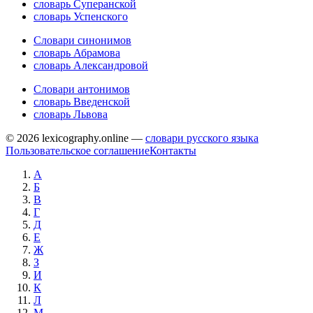
словарь Суперанской
словарь Успенского
Словари синонимов
словарь Абрамова
словарь Александровой
Словари антонимов
словарь Введенской
словарь Львова
© 2026 lexicography.online —
словари русского языка
Пользовательское соглашение
Контакты
А
Б
В
Г
Д
Е
Ж
З
И
К
Л
М