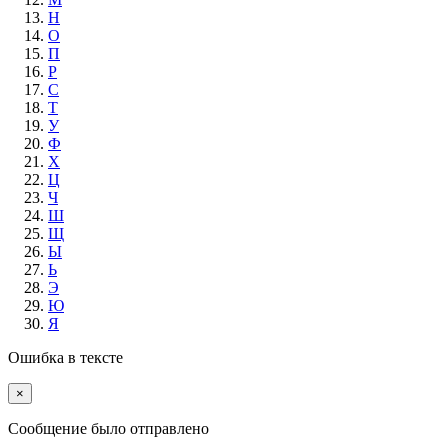
Н
О
П
Р
С
Т
У
Ф
Х
Ц
Ч
Ш
Щ
Ы
Ь
Э
Ю
Я
Ошибка в тексте
×
Cообщение было отправлено