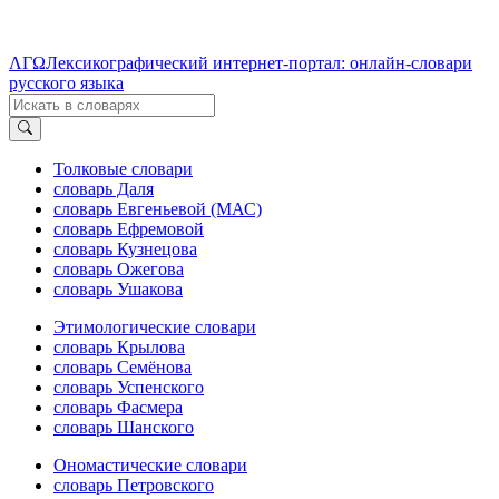
ΛΓΩ
Лексикографический интернет-портал: онлайн-словари
русского языка
Толковые словари
словарь Даля
словарь Евгеньевой (МАС)
словарь Ефремовой
словарь Кузнецова
словарь Ожегова
словарь Ушакова
Этимологические словари
словарь Крылова
словарь Семёнова
словарь Успенского
словарь Фасмера
словарь Шанского
Ономастические словари
словарь Петровского