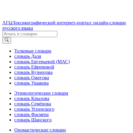
ΛΓΩ
Лексикографический интернет-портал: онлайн-словари
русского языка
Толковые словари
словарь Даля
словарь Евгеньевой (МАС)
словарь Ефремовой
словарь Кузнецова
словарь Ожегова
словарь Ушакова
Этимологические словари
словарь Крылова
словарь Семёнова
словарь Успенского
словарь Фасмера
словарь Шанского
Ономастические словари