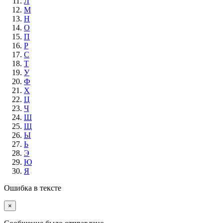
Л
М
Н
О
П
Р
С
Т
У
Ф
Х
Ц
Ч
Ш
Щ
Ы
Ь
Э
Ю
Я
Ошибка в тексте
×