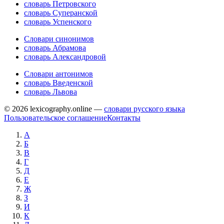
словарь Петровского
словарь Суперанской
словарь Успенского
Словари синонимов
словарь Абрамова
словарь Александровой
Словари антонимов
словарь Введенской
словарь Львова
© 2026 lexicography.online —
словари русского языка
Пользовательское соглашение
Контакты
А
Б
В
Г
Д
Е
Ж
З
И
К