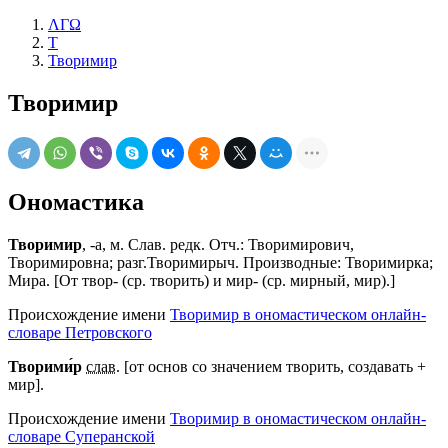
ΛΓΩ
Т
Творимир
Творимир
Ономастика
Творимир
, -а, м. Слав. редк. Отч.: Творимирович,
Творимировна; разг.Творимирыч. Производные: Творимирка;
Мира. [От твор- (ср. творить) и мир- (ср. мирный, мир).]
Происхождение имени
Творимир в ономастическом онлайн-
словаре Петровского
Творими́р
слав.
[от основ со значением творить, создавать +
мир].
Происхождение имени
Творимир в ономастическом онлайн-
словаре Суперанской