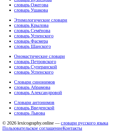
словарь Ожегова
словарь Ушакова
Этимологические словари
словарь Крылова
словарь Семёнова
словарь Успенского
словарь Фасмера
словарь Шанского
Ономастические словари
словарь Петровского
словарь Суперанской
словарь Успенского
Словари синонимов
словарь Абрамова
словарь Александровой
Словари антонимов
словарь Введенской
словарь Львова
© 2026 lexicography.online —
словари русского языка
Пользовательское соглашение
Контакты