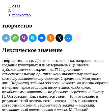
ΛΓΩ
Т
творчество
творчество
Лексическое значение
тво́рчество
, -а,
ср
. Деятельность человека, направленная на
создание культурных или материальных ценностей.
Художественное творчество
. □
Стремление к
самостоятельному, оригинальному творчеству присуще
каждому талантливому человеку
. Стрепетова, Минувшие
дни.
[Корчагин] забывал обо всем, находясь во власти образов
и впервые переживая муки творчества, когда яркие,
незабываемые картины — не удавалось передать на бумагу
.
Н. Островский, Как закалялась сталь. || То, что создано в
результате этой деятельности, совокупность созданного,
сотворенного кем-л.
Творчество Пушкина — широкий,
ослепительный поток стихов и прозы
. М. Горький,