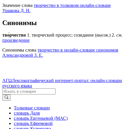
Значение слова
творчество в толковом онлайн-словаре
Ушакова Д. Н.
Синонимы
тво́рчество
1. творческий процесс; созидание (
высок.
) 2.
см.
произведение
Синонимы слова
творчество в онлайн-словаре синонимов
Александровой З. Е.
ΛΓΩ
Лексикографический интернет-портал: онлайн-словари
русского языка
Толковые словари
словарь Даля
словарь Евгеньевой (МАС)
словарь Ефремовой
словарь Кузнецова