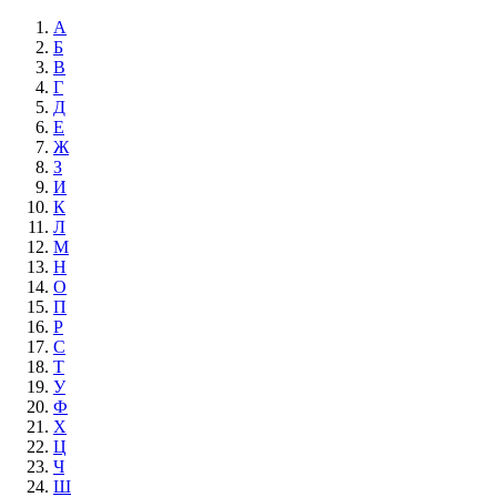
А
Б
В
Г
Д
Е
Ж
З
И
К
Л
М
Н
О
П
Р
С
Т
У
Ф
Х
Ц
Ч
Ш