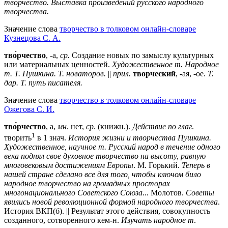
тво́рчество.
Выставка произведений русского народного
творчества.
Значение слова
творчество в толковом онлайн-словаре
Кузнецова С. А.
тво́рчество
, -а,
ср.
Создание новых по замыслу культурных
или материальных ценностей.
Художественное т. Народное
т. Т. Пушкина. Т. новаторов.
||
прил.
творческий
, -ая, -ое.
Т.
дар. Т. путь писателя.
Значение слова
творчество в толковом онлайн-словаре
Ожегова C. И.
тво́рчество
, а,
мн
. нет,
ср
. (книжн.).
Действие по глаг
.
1
творить
в 1 знач.
История жизни и творчества Пушкина.
Художественное, научное т. Русский народ в течение одного
века поднял свое духовное творчество на высоту, равную
многовековым достижениям Европы
. М. Горький.
Теперь в
нашей стране сделано все для того, чтобы ключом било
народное творчество на громадных просторах
многонационального Советского Союза
... Молотов.
Советы
явились новой революционной формой народного творчества
.
История ВКП(б). || Результат этого действия, совокупность
созданного, сотворенного кем-н.
Изучать народное т
.