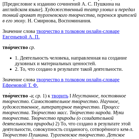
[Предисловие к изданию сочинений А. С. Пушкина на
английском языке].
Художественный театр уловил и передал
тонкий аромат тургеневского творчества, перенося зрителей
в его эпоху
. Н. Смирнова, Воспоминания.
Значение слова
творчество в толковом онлайн-словаре
Евгеньевой А. П.
тво́рчество
ср.
1. Деятельность человека, направленная на создание
духовных и материальных ценностей.
2. То, что создано в результате такой деятельности.
Значение слова
творчество в толковом онлайн-словаре
Ефремовой Т. Ф.
тво́рчество
-а;
ср.
1) к
творить
I
Неустанное, постоянное
тво́рчество.
Самостоятельное тво́рчество.
Научное,
художественное, литературное тво́рчество.
Процесс
творчества.
Тво́рчество масс.
Тво́рчество народа.
Муки
творчества.
Тво́рчество природы (о созидательной
деятельности природы)
2) То, что создано в результате этой
деятельности, совокупность созданного, сотворённого кем-л.
Тво́рчество Пушкина.
Тургеневское тво́рчество.
Детское