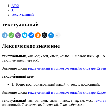
ΛΓΩ
Т
текстуальный
текстуальный
Лексическое значение
текстуа́льный
, -ая, -ое; -лен, -льна, -льно.
1
.
только полн. ф
. То
Текстуальный перевод
.
Значение слова
текстуальный в толковом онлайн-словаре Евген
текстуа́льный
прил.
1. Точно воспроизводящий какой-л. текст; дословный.
Значение слова
текстуальный в толковом онлайн-словаре Ефрем
текстуа́льный
-ая, -ое; -лен, -льна, -льно.,
спец.
см. тж.
тексту
дословный.
Текстуа́льный перевод.
Т-ая выдержка.