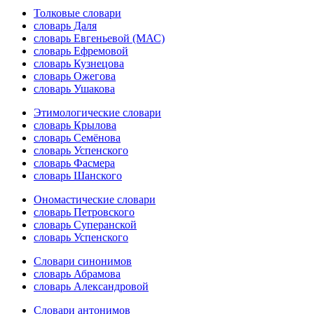
Толковые словари
словарь Даля
словарь Евгеньевой (МАС)
словарь Ефремовой
словарь Кузнецова
словарь Ожегова
словарь Ушакова
Этимологические словари
словарь Крылова
словарь Семёнова
словарь Успенского
словарь Фасмера
словарь Шанского
Ономастические словари
словарь Петровского
словарь Суперанской
словарь Успенского
Словари синонимов
словарь Абрамова
словарь Александровой
Словари антонимов