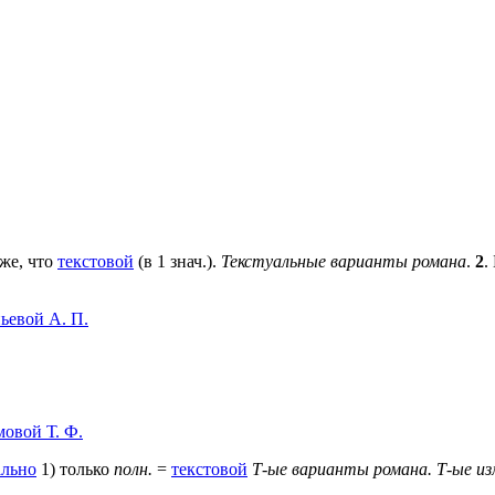
 же, что
текстовой
(в 1 знач.).
Текстуальные варианты романа
.
2
.
ьевой А. П.
овой Т. Ф.
ально
1) только
полн.
=
текстовой
Т-ые варианты романа.
Т-ые из