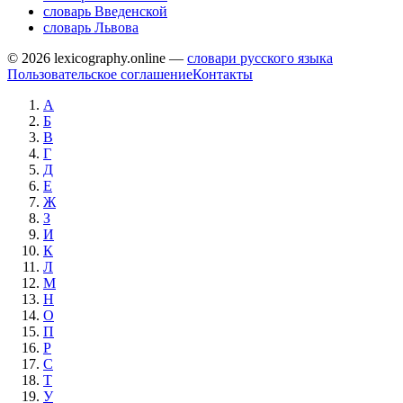
словарь Введенской
словарь Львова
© 2026 lexicography.online —
словари русского языка
Пользовательское соглашение
Контакты
А
Б
В
Г
Д
Е
Ж
З
И
К
Л
М
Н
О
П
Р
С
Т
У