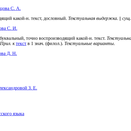
цова С. А.
водящий какой-н. текст, дословный.
Текстуальная выдержка.
||
сущ.
ва C. И.
 буквальный, точно воспроизводящий какой-н. текст.
Текстуальна
Прил. к
текст
в 1 знач. (филол.).
Текстуальные варианты
.
ва Д. Н.
ександровой З. Е.
сского языка