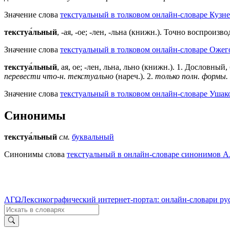
Значение слова
текстуальный в толковом онлайн-словаре Кузне
текстуа́льный
, -ая, -ое; -лен, -льна (книжн.). Точно воспроиз
Значение слова
текстуальный в толковом онлайн-словаре Ожего
текстуа́льный
, ая, ое; -лен, льна, льно (книжн.).
1
. Дословный,
перевести что-н. текстуально
(нареч.).
2
.
только полн. формы. 
Значение слова
текстуальный в толковом онлайн-словаре Ушако
Синонимы
текстуа́льный
см.
буквальный
Синонимы слова
текстуальный в онлайн-словаре синонимов Ал
ΛΓΩ
Лексикографический интернет-портал: онлайн-словари ру