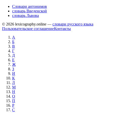
Словари антонимов
словарь Введенской
словарь Львова
© 2026 lexicography.online —
словари русского языка
Пользовательское соглашение
Контакты
А
Б
В
Г
Д
Е
Ж
З
И
К
Л
М
Н
О
П
Р
С