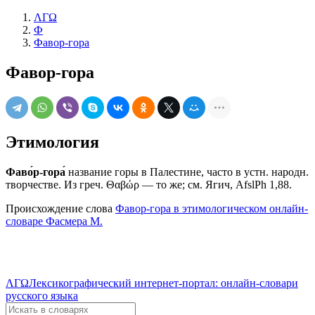
ΛΓΩ
Ф
Фавор-гора
Фавор-гора
Этимология
Фаво́р-гора́
название горы в Палестине, часто в устн. народн.
творчестве. Из греч. Θαβώρ — то же; см. Ягич, AfslPh 1,88.
Происхождение слова
Фавор-гора в этимологическом онлайн-
словаре Фасмера М.
ΛΓΩ
Лексикографический интернет-портал: онлайн-словари
русского языка