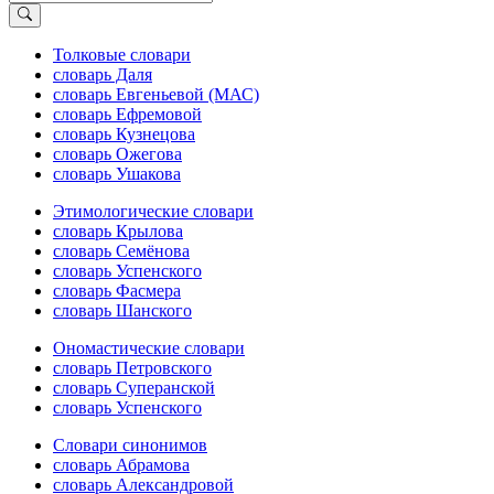
Толковые словари
словарь Даля
словарь Евгеньевой (МАС)
словарь Ефремовой
словарь Кузнецова
словарь Ожегова
словарь Ушакова
Этимологические словари
словарь Крылова
словарь Семёнова
словарь Успенского
словарь Фасмера
словарь Шанского
Ономастические словари
словарь Петровского
словарь Суперанской
словарь Успенского
Словари синонимов
словарь Абрамова
словарь Александровой